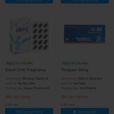
Tùy thuộc lứa tuổi bác sĩ chỉ định liều cụ thể, liều
tham khảo.
-Trẻ em 1 – 5 tuổi: 1 ống mỗi ngày.
-Trẻ từ 6 tuổi và người lớn: 2 ống mỗi ngày.
Cần làm gì khi một lần quên không
uống thuốc, quá liều và cách xử trí?
Hộp 2 vỉ x 15 viên
Hộp 6 vỉ x 10 viên
-Uống ngay khi nhớ ra, nếu gần liều tiếp theo bỏ qua
Elevit DHA Pregnancy
Torapain 50mg
liều đã quên, không uống gấp đôi liều.
Công dụng:
Bổ sung Vitamin &
Công dụng:
Điều trị động kinh
khoáng chất
Xuất xứ:
Tây Ban Nha
Xuất xứ:
Việt Nam
Quá liều:
Thương hiệu:
Bayer Pharma AG
Thương hiệu:
HQ Pharma
-Chưa có báo cáo nào.
450.000
₫
Giá liên hệ
/Hộp
/Hộp
Xử trí:
3 đã xem
4 đã xem
Thêm vào giỏ hàng
Mua theo đơn