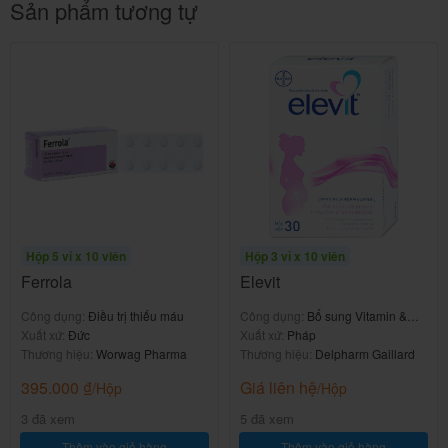
Sản phẩm tương tự
Báo cho bác sĩ nếu gặp bất kỳ tác dụng phụ nào
xẩy ra.
Nên dùng thuốc Siro Obikiton
7,5ml
như thế nào và liều lượng?
Tuân thủ chặt chẽ theo đơn thuốc của bác sĩ điều trị
hoặc nhân viên y tế.
Liều dùng tham khảo theo hướng dẫn sử dụng của
Hộp 5 vỉ x 10 viên
Hộp 3 vỉ x 10 viên
nhà sản xuất.
Ferrola
Elevit
Cách uống thuốc:
Công dụng:
Điều trị thiếu máu
Công dụng:
Bổ sung Vitamin &
Xuất xứ:
Đức
khoáng chất
Xuất xứ:
Pháp
-Uống trước bữa ăn.
Thương hiệu:
Worwag Pharma
Thương hiệu:
Delpharm Gaillard
-Uống vào buổi sáng, trưa.
395.000
₫
Giá liên hệ
/Hộp
/Hộp
3 đã xem
5 đã xem
Liều dùng:
Thêm vào giỏ hàng
Thêm vào giỏ hàng