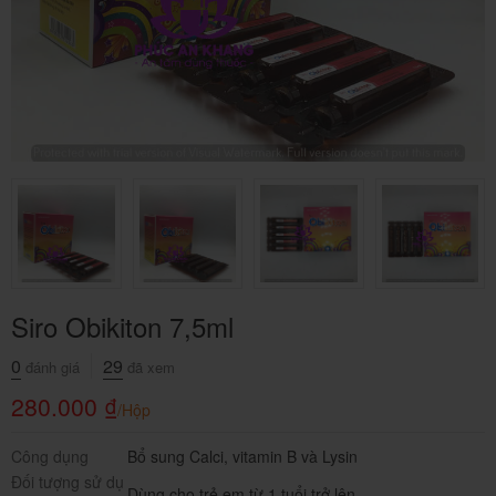
Siro Obikiton 7,5ml
0
29
đánh giá
đã xem
280.000
₫
/Hộp
Công dụng
Bổ sung Calci, vitamin B và Lysin
Đối tượng sử dụ
Dùng cho trẻ em từ 1 tuổi trở lên