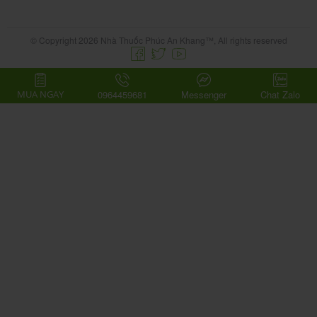
-Giao hàng toàn quốc, NHẬN THUỐC TẠI NHÀ.
© Copyright 2026 Nhà Thuốc Phúc An Khang™, All rights reserved
MUA NGAY
0964459681
Messenger
Chat Zalo