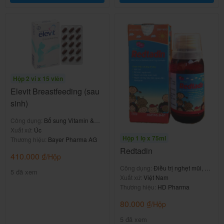
-Đến ngay cơ sở y tế gần nhất để có hướng xử trí kịp
thời.
Tránh dùng đồng thời các thuốc và
thức ăn khi đang sử dụng thuốc Siro
Obikiton 7,5ml
Hộp 2 vỉ x 15 viên
Elevit Breastfeeding (sau
Cần liệt kê đầy đủ các loại thuốc bạn đang sử dụng
sinh)
để bác sĩ có hướng điều trị phù hợp.
Công dụng:
Bổ sung Vitamin &
khoáng chất
Xuất xứ:
Úc
-Chưa có báo cáo nguyên cứu nào mà thuốc đã xẩy
Hộp 1 lọ x 75ml
Thương hiệu:
Bayer Pharma AG
ra.
Redtadin
410.000
₫
/Hộp
Lời khuyên của bác sĩ/ dược sĩ
Công dụng:
Điều trị nghẹt mũi, nổi
5 đã xem
mề đay
Xuất xứ:
Việt Nam
Thương hiệu:
HD Pharma
Chế độ ăn uống, nghỉ ngơi.
80.000
₫
/Hộp
-Nên uống canxi cách xa thời điểm uống sắt.
5 đã xem