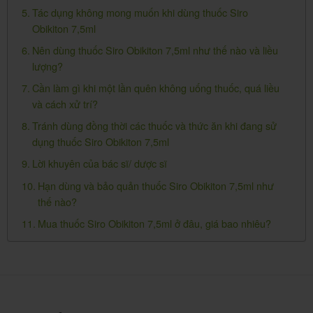
Tác dụng không mong muốn khi dùng thuốc Siro
-Canxi có thể gây rối loạn tiêu hóa: táo bón, đầy hơi,
Obikiton 7,5ml
buồn nôn, tăng canxi máu nhẹ.
Nên dùng thuốc Siro Obikiton 7,5ml như thế nào và liều
lượng?
-Vitamin B1: hiếm gặp, triệu chứng thường dị ứng.
Cần làm gì khi một lần quên không uống thuốc, quá liều
-Vitamin B2: dùng liều cao có thể làm đổi màu nước
và cách xử trí?
tiểu sang màu vàng nhạt gây sai lệch một số xét
Tránh dùng đồng thời các thuốc và thức ăn khi đang sử
nghiệm nước tiểu.
dụng thuốc Siro Obikiton 7,5ml
-Vitamin B6: dùng liều cao dài ngày (200mg mỗi ngày
Lời khuyên của bác sĩ/ dược sĩ
trong 2 tháng) có thể gây tăng mức độ nặng của
Hạn dùng và bảo quản thuốc Siro Obikiton 7,5ml như
bệnh thần kinh ngoại biên.
thế nào?
Mua thuốc Siro Obikiton 7,5ml ở đâu, giá bao nhiêu?
-Vitamin D3: không gây độc ở liều sinh lý, ở liều cao
hoặc dùng lâu dài có thể gây rối loạn chuyển hóa
calci.
-Vitamin E: tiêu chảy đau bụng, mệt mỏi, người yếu.