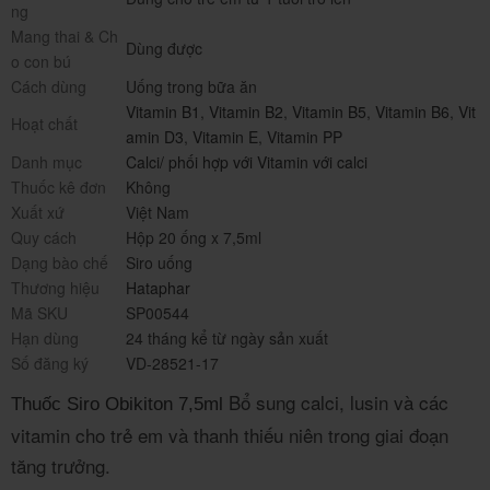
ng
Mang thai & Ch
Dùng được
o con bú
Cách dùng
Uống trong bữa ăn
Vitamin B1
,
Vitamin B2
,
Vitamin B5
,
Vitamin B6
,
Vit
Hoạt chất
amin D3
,
Vitamin E
,
Vitamin PP
Danh mục
Calci/ phối hợp với Vitamin với calci
Thuốc kê đơn
Không
Xuất xứ
Việt Nam
Quy cách
Hộp 20 ống x 7,5ml
Dạng bào chế
Siro uống
Thương hiệu
Hataphar
Mã SKU
SP00544
Hạn dùng
24 tháng kể từ ngày sản xuất
Số đăng ký
VD-28521-17
Bổ sung calci, lusin và các
Thuốc Siro Obikiton 7,5ml
vitamin cho trẻ em và thanh thiếu niên trong giai đoạn
tăng trưởng.