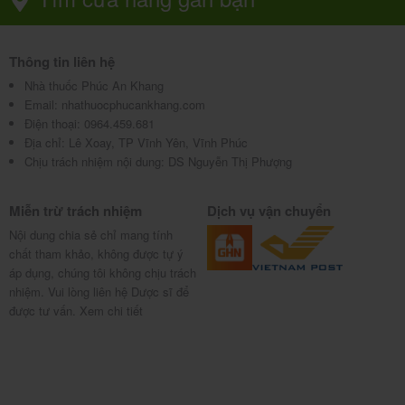
ẩm.
-Để xa tầm tay trẻ em.
Thông tin liên hệ
Nhà thuốc Phúc An Khang
Mua thuốc Siro Obikiton 7,5ml ở đâu,
Email:
nhathuocphucankhang.com
Điện thoại:
0964.459.681
giá bao nhiêu?
Địa chỉ:
Lê Xoay, TP Vĩnh Yên, Vĩnh Phúc
Chịu trách nhiệm nội dung: DS Nguyễn Thị Phượng
Thuốc Siro Obikiton 7,5ml được bán tại các quầy
thuốc, nhà thuốc trên toàn quốc. Nhà thuốc Phúc An
Miễn trừ trách nhiệm
Dịch vụ vận chuyển
Khang có dịch vụ hỗ trợ mua thuốc theo đơn và giao
Nội dung chia sẻ chỉ mang tính
thuốc tại nhà. Đăng ký GỬI ĐƠN THUỐC VÀ NHẬN
chất tham khảo, không được tự ý
áp dụng, chúng tôi không chịu trách
THUỐC TẠI NHÀ,
.
Tại đây
nhiệm. Vui lòng liên hệ Dược sĩ để
được tư vấn.
Xem chi tiết
Giá thuốc
Siro Obikiton 7,5ml tham khảo tại Nhà
thuốc Phúc An Khang là 280,000 đ/ hộp.
-Tiêu chí của chúng tôi giúp người bệnh “An tâm dùng
thuốc”.