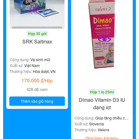
Hộp 30 gói
SRK Saltmax
Công dụng:
Vệ sinh mũi
Xuất xứ:
Việt Nam
Thương hiệu:
Hóa dược VN
170.000
₫
/Hộp
528 đã xem
Hộp 1 lọ 25ml
Dimao Vitamin D3 IU
Thêm vào giỏ hàng
dạng xịt
Công dụng:
Giúp tăng chiều cao
cho trẻ
Xuất xứ:
Slovenia
Thương hiệu:
Valens
Giá liên hệ
/Hộp