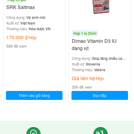
SRK Saltmax
Công dụng:
Vệ sinh mũi
Xuất xứ:
Việt Nam
Thương hiệu:
Hóa dược VN
Hộp 1 lọ 25ml
170.000
₫
/Hộp
Dimao Vitamin D3 IU
528 đã xem
dạng xịt
Công dụng:
Giúp tăng chiều cao
cho trẻ
Xuất xứ:
Slovenia
Thương hiệu:
Valens
Giá liên hệ
/Hộp
205 đã xem
Thêm vào giỏ hàng
Đọc tiếp