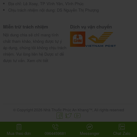
Địa chỉ:
Lê Xoay, TP Vĩnh Yên, Vĩnh Phúc
Chịu trách nhiệm nội dung: DS Nguyễn Thị Phượng
-Thuốc ức chế men chuyển: tăng tác dụng hạ huyết
áp và có thể gây hạ huyết áp tư thế.
Miễn trừ trách nhiệm
Dịch vụ vận chuyển
-Atropin và các thuốc có tác dụng giống Atropin: có
Nội dung chia sẻ chỉ mang tính
thể gây bí tiểu, táo bón, khô miệng.
chất tham khảo, không được tự ý
áp dụng, chúng tôi không chịu trách
-Phenytoin, các thuốc gây cảm ứng cytochrome
nhiệm. Vui lòng liên hệ Dược sĩ để
P450: giảm nồng độ Clozapin trong huyết tương, có
được tư vấn.
Xem chi tiết
thể làm xuất hiện lại các triệu chứng tâm thần.
-Adrenalin và dẫn xuất: có thể gây tác dụng ngược
trên huyết áp động mạch (tăng nguy cơ bị tụt huyết
áp).
-Lithium và cá thuốc an thần kinh khác: có thể làm
© Copyright 2026 Nhà Thuốc Phúc An Khang™, All rights reserved
tăng nguy cơ bị hội chứng ác tính của thuốc an thần
kinh.
Mua theo đơn
0964459681
Messenger
Chat Zalo