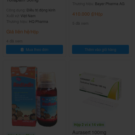
Thương hiệu:
Bayer Pharma AG
-Sốt.
Công dụng:
Điều trị động kinh
410.000
₫
/Hộp
Xuất xứ:
Việt Nam
Thương hiệu:
HQ Pharma
5 đã xem
Báo cho bác sĩ nếu gặp bất kỳ tác dụng phụ nào
Giá liên hệ
/Hộp
xẩy ra.
4 đã xem
Nên dùng thuốc Mebamrol
Mua theo đơn
Thêm vào giỏ hàng
100mg
như thế nào và liều lượng?
Tuân thủ chặt chẽ theo đơn thuốc của bác sĩ điều trị
hoặc nhân viên y tế.
Liều dùng tham khảo theo hướng dẫn sử dụng của
nhà sản xuất.
Cách uống thuốc:
Hộp 2 vỉ x 14 viên
-Uống sau bữa ăn.
Aurasert 100mg