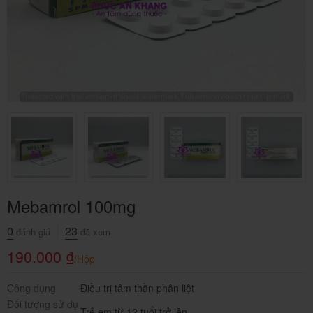
Mebamrol 100mg
0
23
đánh giá
đã xem
190.000
₫
/Hộp
Công dụng
Điều trị tâm thần phân liệt
Đối tượng sử dụ
Trẻ em từ 12 tuổi trở lên