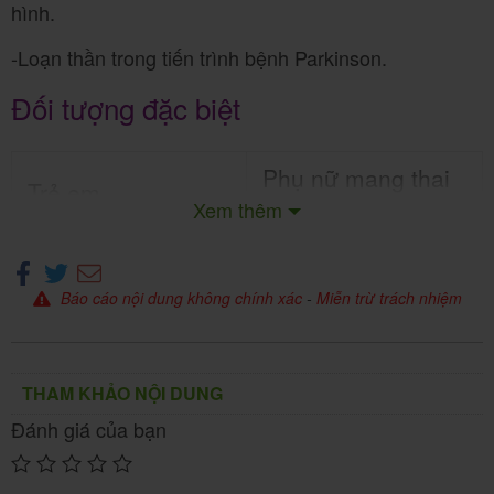
hình.
-Loạn thần trong tiến trình bệnh Parkinson.
Đối tượng đặc biệt
Phụ nữ mang thai
Trẻ em
Xem thêm
Khuyến cáo không dùn
Dùng cho trẻ ≥ 12 tuổi.
g.
Báo cáo nội dung không chính xác
-
Miễn trừ trách nhiệm
Phụ nữ cho con bú
Người cao tuổi
Khuyến cáo không dù
Dùng được.
ng.
THAM KHẢO NỘI DUNG
Đánh giá của bạn
Chống chỉ định và thận trọng khi dùng