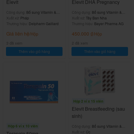
-Rối loạn tiểu
Elevit
Elevit DHA Pregnancy
-Giảm bạch c
-Ác mộng.
tiện.
ầu.
Công dụng:
Bổ sung Vitamin &
Công dụng:
Bổ sung Vitamin &
khoáng chất
Xuất xứ:
Pháp
khoáng chất
Xuất xứ:
Tây Ban Nha
-Bồn chồn.
-Rối loạn xuất
-Giảm bạch c
Thương hiệu:
Delpharm Gaillard
Thương hiệu:
Bayer Pharma AG
tinh.
ầu trung tính.
-Lo lắng.
Giá liên hệ
450.000
₫
/Hộp
/Hộp
-Viêm tiết niệ
-Mất bạch cầ
-Động kinh.
3 đã xem
2 đã xem
u cấp.
u hạt.
Thêm vào giỏ hàng
Thêm vào giỏ hàng
-Mất ngủ.
-Nhịp tim nha
-Bạch cầu ưa
-Yếu mệt.
nh.
Eosin.
-Rối loạn tị gi
-Rối loạn huy
-Chảy nước m
ác.
ết áp.
iếng.
-Ngứa, nốt đ
-Đau ngực/đa
Hộp 2 vỉ x 15 viên
-Đổ mồ hôi.
ỏ.
u thắt ngực.
Elevit Breastfeeding (sau
-Khô miệng.
sinh)
-Thay đổi EC
-Giảm cân.
Hộp 6 vỉ x 10 viên
Công dụng:
Bổ sung Vitamin &
G.
khoáng chất
Xuất xứ:
Úc
Torapain 50mg