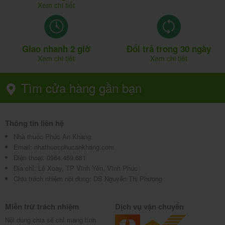
Xem chi tiết
-Uống nhiều nước, ngủ đủ mỗi ngày.
-Không hút thuốc lá, rượu, bia, chất kích thích.
Giao nhanh 2 giờ
Đổi trả trong 30 ngày
Hạn dùng và bảo quản thuốc Cerevit
Xem chi tiết
Xem chi tiết
Fort như thế nào?
Tìm cửa hàng gần bạn
-Hạn dùng 36 tháng kể từ ngày sản xuất.
Thông tin liên hệ
0
-Bảo quản nhiệt độ dưới 30
c, tránh ánh sáng, tránh
Nhà thuốc Phúc An Khang
ẩm.
Email:
nhathuocphucankhang.com
Điện thoại:
0964.459.681
-Để xa tầm tay trẻ em.
Địa chỉ:
Lê Xoay, TP Vĩnh Yên, Vĩnh Phúc
Chịu trách nhiệm nội dung: DS Nguyễn Thị Phượng
Mua thuốc Cerevit Fort ở đâu, giá
bao nhiêu?
Miễn trừ trách nhiệm
Dịch vụ vận chuyển
Nội dung chia sẻ chỉ mang tính