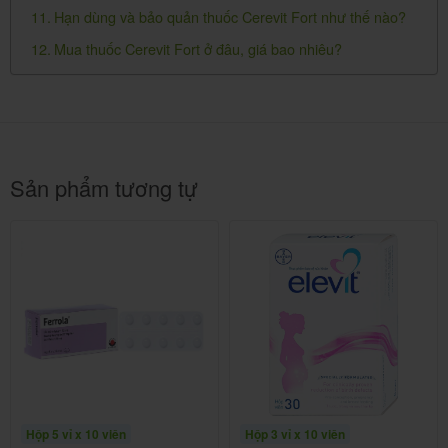
-Sản phẩm này không phải là thuốc không có tác
Hạn dùng và bảo quản thuốc Cerevit Fort như thế nào?
dụng thay thế thuốc chữa bệnh.
Mua thuốc Cerevit Fort ở đâu, giá bao nhiêu?
Lái xe và vận hành máy moc:
-Thuốc không gây ảnh hưởng.
Tác dụng không mong muốn khi dùng
Sản phẩm tương tự
thuốc Cerevit Fort
Ít gặp:
-Cảm giác kích ứng hoặc lo lắng.
-Mệt mỏi.
-Rối loạn tiêu hóa.
-Ngủ không ngon.
Hộp 5 vỉ x 10 viên
Hộp 3 vỉ x 10 viên