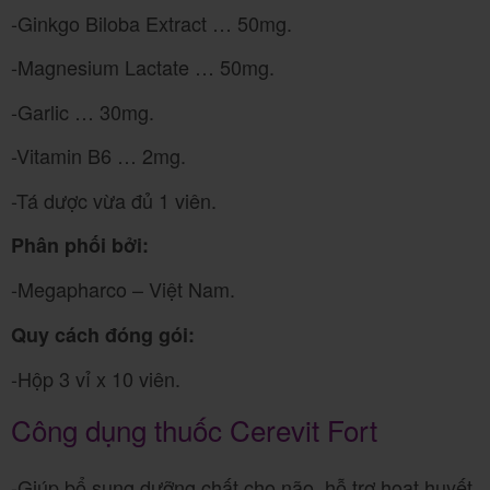
-Ginkgo Biloba Extract … 50mg.
-Magnesium Lactate … 50mg.
-Garlic … 30mg.
-Vitamin B6 … 2mg.
-Tá dược vừa đủ 1 viên.
Phân phối bởi:
-Megapharco – Việt Nam.
Quy cách đóng gói:
-Hộp 3 vỉ x 10 viên.
Công dụng thuốc Cerevit Fort
-Giúp bổ sung dưỡng chất cho não, hỗ trợ hoạt huyết,