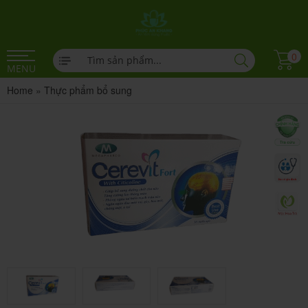
0
MENU
Home
»
Thực phẩm bổ sung