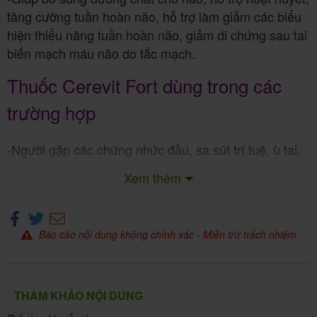
tăng cường tuần hoàn não, hỗ trợ làm giảm các biểu
hiện thiểu năng tuần hoàn não, giảm di chứng sau tai
biến mạch máu não do tắc mạch.
Thuốc Cerevit Fort dùng trong các
trường hợp
-Người gặp các chứng nhức đầu, sa sút trí tuệ, ù tai,
độ tập trung kém, thiếu tỉnh táo,… do rối loạn tuần
Xem thêm
hoàn máu não gây ra.
-Hỗ trợ ngăn ngừa tai biến, đột quỵ.
Báo cáo nội dung không chính xác
-
Miễn trừ trách nhiệm
-Máu ứ trệ, lưu thông kém, chóng mặt, cung cấp
không đủ đến vùng vai gáy gây đau, cứng cổ, mỏi vai
gáy.
THAM KHẢO NỘI DUNG
-Cơ bắp tê mỏi.