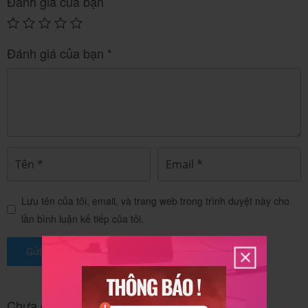
Đánh giá của bạn
Đối tượng đặc biệt
Đánh giá của bạn
*
Phụ nữ mang thai
Trẻ em
Khuyến cáo không dùn
Dùng cho trẻ ≥ 12 tuổi.
g.
Phụ nữ cho con bú
Người cao tuổi
Khuyến cáo không dù
Dùng được.
ng.
Lưu tên của tôi, email, và trang web trong trình duyệt này cho
lần bình luận kế tiếp của tôi.
Chống chỉ định và thận trọng khi dùng
thuốc Cerevit Fort
Chưa có đánh giá nào.