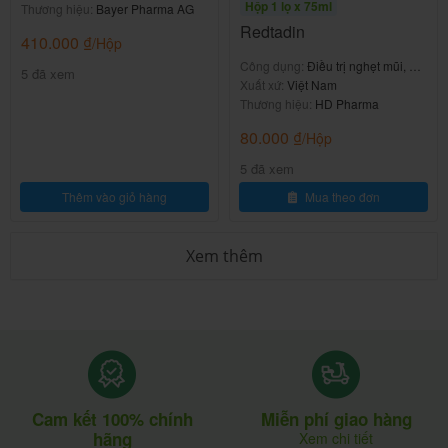
Hộp 1 lọ x 75ml
Thương hiệu:
Bayer Pharma AG
-Chưa ghi nhận báo cáo nào trường hợp quá liều.
Redtadin
410.000
₫
/Hộp
-Báo cho bác sĩ nếu có bất thường xẩy ra.
Công dụng:
Điều trị nghẹt mũi, nổi
5 đã xem
mề đay
Xuất xứ:
Việt Nam
Tránh dùng đồng thời các thuốc và
Thương hiệu:
HD Pharma
80.000
₫
/Hộp
thức ăn khi đang sử dụng thuốc
5 đã xem
Cerevit Fort
Thêm vào giỏ hàng
Mua theo đơn
-Chưa có báo cáo nào.
Xem thêm
Lời khuyên của bác sĩ/ dược sĩ
Chế độ ăn uống, nghỉ ngơi.
-Ăn uống đầy đủ chất dinh dưỡng, rau xanh, quả, ngũ
cốc nguyên hạt, thịt, cá,…
Cam kết 100% chính
Miễn phí giao hàng
hãng
Xem chi tiết
-Luyện tập thể dục thường xuyên: đi bộ, bơi lội,…