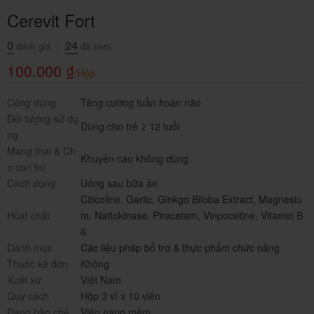
Cerevit Fort
0
24
đánh giá
đã xem
100.000
₫
/Hộp
Công dụng
Tăng cường tuần hoàn não
Đối tượng sử dụ
Dùng cho trẻ ≥ 12 tuổi
ng
Mang thai & Ch
Khuyến cáo không dùng
o con bú
Cách dùng
Uống sau bữa ăn
Citicoline
,
Garlic
,
Ginkgo Biloba Extract
,
Magnesiu
Hoạt chất
m
,
Nattokinase
,
Piracetam
,
Vinpocetine
,
Vitamin B
6
Danh mục
Các liệu pháp bổ trợ & thực phẩm chức năng
Thuốc kê đơn
Không
Xuất xứ
Việt Nam
Quy cách
Hộp 3 vỉ x 10 viên
Dạng bào chế
Viên nang mềm