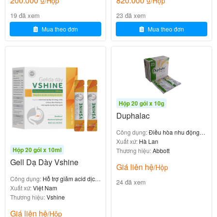
200.000
₫
820.000
₫
/Hộp
/Hộp
19 đã xem
23 đã xem
Tuân thủ chặt chẽ theo đơn thuốc của bác sĩ điều trị
Mua theo đơn
Mua theo đơn
hoặc nhân viên y tế.
Liều dùng tham khảo theo hướng dẫn sử dụng của
nhà sản xuất.
Cách uống thuốc:
Hộp 20 gói x 10g
-Không uống cùng với thức ăn.
Duphalac
-Uống 1 giờ trước bữa ăn.
Công dụng:
Điều hòa nhu động
ruột
Xuất xứ:
Hà Lan
Liều dùng:
Hộp 20 gói x 10ml
Thương hiệu:
Abbott
Gell Dạ Dày Vshine
Giá liên hệ
Theo chỉ định của bác sĩ, liều tham khảo.
/Hộp
Công dụng:
Hỗ trợ giảm acid dịch
24 đã xem
-1 gói/ngày chia 2 lần.
vị, giảm viêm loét
Xuất xứ:
Việt Nam
Thương hiệu:
Vshine
-Thời gian điều trị 4 – 8 tuần.
Giá liên hệ
/Hộp