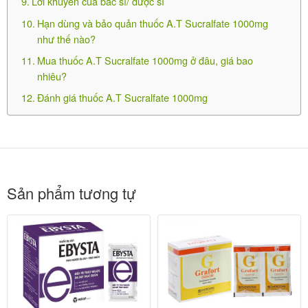
Lời khuyên của bác sĩ/ dược sĩ
Hạn dùng và bảo quản thuốc A.T Sucralfate 1000mg
-Tiêu chảy.
như thế nào?
-Đầy bụng.
Mua thuốc A.T Sucralfate 1000mg ở đâu, giá bao
nhiêu?
-Khó tiêu.
Đánh giá thuốc A.T Sucralfate 1000mg
-Đầy hơi.
-Khô miệng.
-Ngứa, ban đỏ.
Sản phẩm tương tự
-Hoa mắt.
-Choáng mặt.
-Mất ngủ.
-Đau lưng.
-Đau đầu.