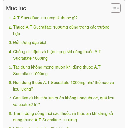
Lái xe và vận hành máy móc
Mục lục
A.T Sucralfate 1000mg là thuốc gì?
-Thuốc gây buồn ngủ, mệt mỏi, đau đầu, chóng mặt
Thuốc A.T Sucralfate 1000mg dùng trong các trường
không nên lái xe và vận hành máy móc.
hợp
Tác dụng không mong muốn khi dùng
Đối tượng đặc biệt
thuốc A.T Sucralfate 1000mg
Chống chỉ định và thận trọng khi dùng thuốc A.T
Sucralfate 1000mg
Tác dụng không mong muốn khi dùng thuốc A.T
Eslo 20mg
Sucralfate 1000mg
390.000
₫
Nên dùng thuốc A.T Sucralfate 1000mg như thế nào và
liều lượng?
Cần làm gì khi một lần quên không uống thuốc, quá liều
và cách xử trí?
Tránh dùng đồng thời các thuốc và thức ăn khi đang sử
-Táo bón.
dụng thuốc A.T Sucralfate 1000mg
-Buồn nôn, nôn.