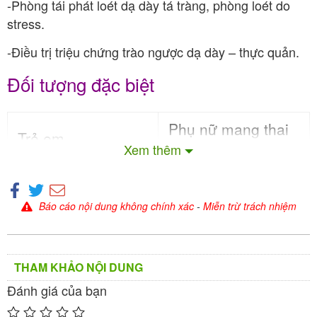
-Phòng tái phát loét dạ dày tá tràng, phòng loét do
stress.
-Điều trị triệu chứng trào ngược dạ dày – thực quản.
Đối tượng đặc biệt
Phụ nữ mang thai
Trẻ em
Xem thêm
Tham khảo ý kiến bác
Dùng cho trẻ > 12 tuổi.
sĩ.
Báo cáo nội dung không chính xác
-
Miễn trừ trách nhiệm
Phụ nữ cho con bú
Người cao tuổi
Tham khảo ý kiến bác
Dùng được.
sĩ.
THAM KHẢO NỘI DUNG
Đánh giá của bạn
Chống chỉ định và thận trọng khi dùng