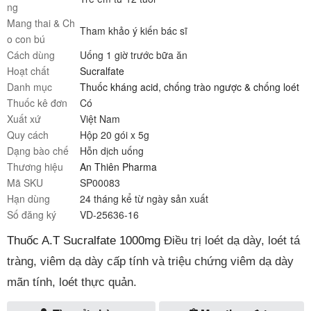
ng
Mang thai & Ch
Tham khảo ý kiến bác sĩ
o con bú
Cách dùng
Uống 1 giờ trước bữa ăn
Hoạt chất
Sucralfate
Danh mục
Thuốc kháng acid, chống trào ngược & chống loét
Thuốc kê đơn
Có
Xuất xứ
Việt Nam
Quy cách
Hộp 20 gói x 5g
Dạng bào chế
Hỗn dịch uống
Thương hiệu
An Thiên Pharma
Mã SKU
SP00083
Hạn dùng
24 tháng kể từ ngày sản xuất
Số đăng ký
VD-25636-16
Thuốc A.T Sucralfate 1000mg
Điều trị loét dạ dày, loét tá
tràng, viêm dạ dày cấp tính và triệu chứng viêm dạ dày
mãn tính, loét thực quản.