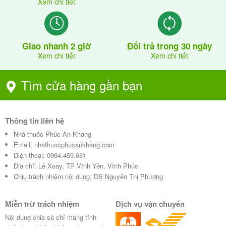
ninh, luộc.
Xem chi tiết
-Tránh ăn quá no hoặc quá đói, chia nhỏ bữa ăn trong
ngày.
Giao nhanh 2 giờ
Đổi trả trong 30 ngày
-Khi ăn nên nhai kỹ, ăn chậm.
Xem chi tiết
Xem chi tiết
-Sau khi ăn không nên vận động mạnh, không chạy
Tìm cửa hàng gần bạn
nhảy, tập thể dục hay làm việc quá sức.
-Tránh món rán, hun khói, ướp,… dễ gây kích ứng dạ
Thông tin liên hệ
dày.
Nhà thuốc Phúc An Khang
-Tránh trà đặc, cà phê, rượu, món ăn chua, mặn, cay,
Email:
nhathuocphucankhang.com
hành, tỏi sống, nước có ga.
Điện thoại:
0964.459.681
Địa chỉ:
Lê Xoay, TP Vĩnh Yên, Vĩnh Phúc
-Hạn chế đồ ăn quá nóng hoặc quá lạnh.
Chịu trách nhiệm nội dung: DS Nguyễn Thị Phượng
Hạn dùng và bảo quản thuốc A.T
Miễn trừ trách nhiệm
Dịch vụ vận chuyển
Sucralfate 1000mg như thế nào?
Nội dung chia sẻ chỉ mang tính