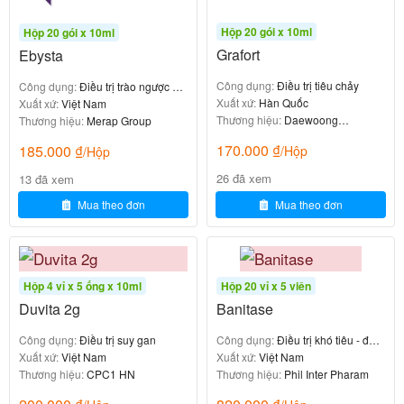
-Khó thở.
Hộp 20 gói x 10ml
Hộp 20 gói x 10ml
Grafort
Ebysta
-Viêm mũi.
Công dụng:
Điều trị tiêu chảy
Công dụng:
Điều trị trào ngược dạ
Xuất xứ:
Hàn Quốc
Thông báo ngay cho bác sĩ nếu gặp các
dày thực quản
Xuất xứ:
Việt Nam
Thương hiệu:
Daewoong
Thương hiệu:
Merap Group
triệu chứng sau:
Pharmaceutical
170.000
₫
185.000
₫
/Hộp
/Hộp
26 đã xem
-Buồn nôn, nôn.
13 đã xem
Mua theo đơn
Mua theo đơn
-Tiêu chảy.
-Chóng mặt.
Hộp 4 vỉ x 5 ống x 10ml
Hộp 20 vỉ x 5 viên
-Hoa mắt.
Duvita 2g
Banitase
-Đau đầu,…
Công dụng:
Điều trị suy gan
Công dụng:
Điều trị khó tiêu - đầy
Xuất xứ:
Việt Nam
hơi
Xuất xứ:
Việt Nam
Nên dùng thuốc A.T Sucralfate
Thương hiệu:
CPC1 HN
Thương hiệu:
Phil Inter Pharam
1000mg như thế nào và liều lượng?