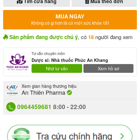
Tìm cửa hàng
Mua theo đơn
MUA NGAY
Không có gì hơn là có một sức khỏe tốt
, có
người đang xem
Sản phẩm đang được chú ý
18
Tư vấn chuyên môn
Dược sĩ: Nhà thuốc Phúc An Khang
Nhờ tư vấn
Xem hồ sơ
Xem gian hàng thương hiệu
An Thiên Pharma
0964459681
8:00 - 22:00