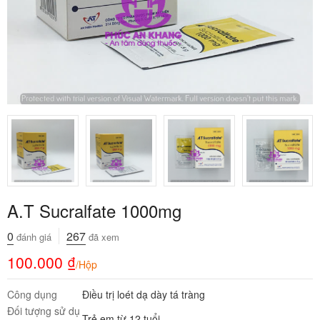
A.T Sucralfate 1000mg
0
267
đánh giá
đã xem
100.000
₫
/Hộp
Công dụng
Điều trị loét dạ dày tá tràng
Đối tượng sử dụ
Trẻ em từ 12 tuổi