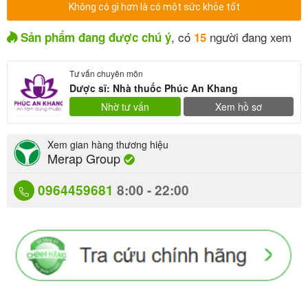
Không có gì hơn là có một sức khỏe tốt
, có
người đang xem
Sản phẩm đang được chú ý
15
Tư vấn chuyên môn
Dược sĩ: Nhà thuốc Phúc An Khang
Nhờ tư vấn
Xem hồ sơ
Xem gian hàng thương hiệu
Merap Group
0964459681
8:00 - 22:00