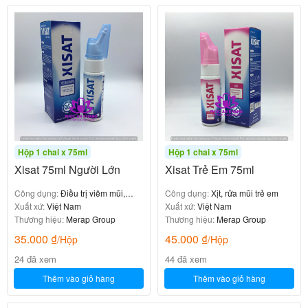
-Digoxin, thuốc an thần, hormon tuyến giáp,
penicillamine: giảm hiệu quả do tương tác với các
thành phần kiềm.
-Thuốc trị cao huyết áp: Atenolol, Metoprolol,
Propranolol.
-Glucocorticoid, Chloroquine, Bisphosphonatates,
Estramustine: giảm hấp thu do sự hiện diện của
Calcium Carbonate.
Hộp 1 chai x 75ml
Hộp 1 chai x 75ml
Xisat 75ml Người Lớn
Xisat Trẻ Em 75ml
Lời khuyên của bác sĩ/ dược sĩ
Công dụng:
Điều trị viêm mũi,
Công dụng:
Xịt, rửa mũi trẻ em
viêm xoang, sổ mũi, nghẹt mũi
Xuất xứ:
Việt Nam
Xuất xứ:
Việt Nam
Chế độ ăn uống, nghỉ ngơi.
Thương hiệu:
Merap Group
Thương hiệu:
Merap Group
35.000
₫
45.000
₫
/Hộp
/Hộp
-Thức ăn nên thái nhỏ, nấu chín kỹ, ăn chậm, nhai kỹ,
nên chia nhiều bữa trong ngày.
24 đã xem
44 đã xem
Thêm vào giỏ hàng
Thêm vào giỏ hàng
-Không để bụng quá đói làm dạ dày rỗng, không ăn
quá no.