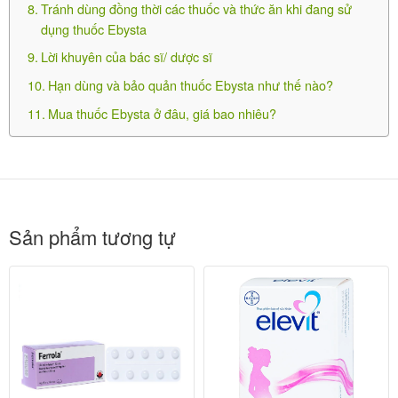
thuốc Ebysta
Tránh dùng đồng thời các thuốc và thức ăn khi đang sử
dụng thuốc Ebysta
Lời khuyên của bác sĩ/ dược sĩ
Dipatin 1mg/ml
Hạn dùng và bảo quản thuốc Ebysta như thế nào?
305.000
₫
Mua thuốc Ebysta ở đâu, giá bao nhiêu?
Hiếm gặp:
Sản phẩm tương tự
-Dị ứng.
-Mề đay.
-Phản ứng phản vệ.
-Co thắt phế quản.
Báo cho bác sĩ nếu gặp bất kỳ tác dụng phụ nào