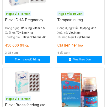
-Trẻ em trên 12 tuổi và người lớn: 1 – 2 gói/lần x 4
Hộp 2 vỉ x 15 viên
Hộp 6 vỉ x 10 viên
lần/ngày.
Elevit DHA Pregnancy
Torapain 50mg
-Trẻ em từ 6 – 12 tuổi: ½ gói/lần x 4 lần/ngày.
Công dụng:
Bổ sung Vitamin &
Công dụng:
Điều trị động kinh
khoáng chất
Xuất xứ:
Tây Ban Nha
Xuất xứ:
Việt Nam
Cần làm gì khi một lần quên không
Thương hiệu:
Bayer Pharma AG
Thương hiệu:
HQ Pharma
dùng thuốc, quá liều và cách xử trí?
450.000
₫
Giá liên hệ
/Hộp
/Hộp
3 đã xem
4 đã xem
Quên dùng thuốc:
Thêm vào giỏ hàng
Mua theo đơn
-Uống ngay khi nhớ ra, nếu gần liều tiếp theo bỏ qua
liều đã quên, không uống gấp đôi liều.
Quá liều:
-Dùng quá liều có thể gặp triệu chứng chướng bụng.
Hộp 2 vỉ x 15 viên
Xử trí:
Elevit Breastfeeding (sau