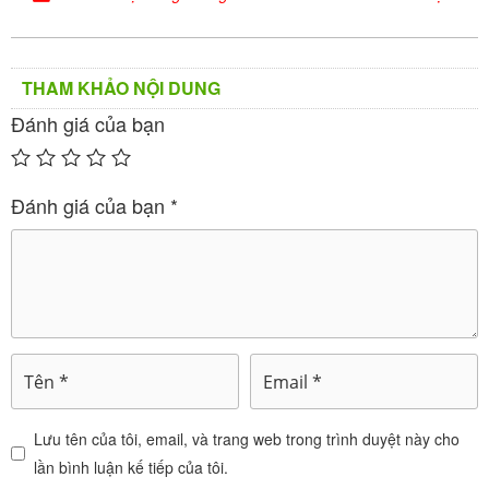
Phụ nữ cho con bú
Người cao tuổi
Tham khảo ý kiến bác
Dùng được.
sĩ.
THAM KHẢO NỘI DUNG
Đánh giá của bạn
Chống chỉ định và thận trọng khi dùng
thuốc Ebysta
Đánh giá của bạn
*
Không dùng thuốc trong các trường hợp sau:
-Mẫn cảm với bất kỳ thành phần nào của thuốc.
-Trẻ em dưới 6 tuổi.
-Tăng canxi máu.
Lưu tên của tôi, email, và trang web trong trình duyệt này cho
Thận trọng khi dùng thuốc:
lần bình luận kế tiếp của tôi.