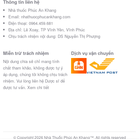
…
Thông tin liên hệ
Nhà thuốc Phúc An Khang
-Kiêng rượu, bia, thuốc lá, chất kích thích, cà phê,
Email:
nhathuocphucankhang.com
chè, đồ uống có ga,…
Điện thoại:
0964.459.681
Địa chỉ:
Lê Xoay, TP Vĩnh Yên, Vĩnh Phúc
-Uống nhiều nước, ngủ đủ mỗi ngày.
Chịu trách nhiệm nội dung: DS Nguyễn Thị Phượng
Hạn dùng và bảo quản thuốc Ebysta
Miễn trừ trách nhiệm
Dịch vụ vận chuyển
như thế nào?
Nội dung chia sẻ chỉ mang tính
chất tham khảo, không được tự ý
áp dụng, chúng tôi không chịu trách
-Hạn dùng 24 tháng kể từ ngày sản xuất.
nhiệm. Vui lòng liên hệ Dược sĩ để
được tư vấn.
Xem chi tiết
0
-Bảo quản nhiệt độ dưới 30
c, tránh ánh sáng, tránh
ẩm.
-Để xa tầm tay trẻ em.
Mua thuốc Ebysta ở đâu, giá bao
nhiêu?
© Copyright 2026 Nhà Thuốc Phúc An Khang™, All rights reserved