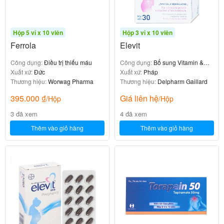
xẩy ra.
Nên dùng thuốc Ebysta
như thế nào
Hộp 5 vỉ x 10 viên
Hộp 3 vỉ x 10 viên
Ferrola
Elevit
và liều lượng?
Công dụng:
Điều trị thiếu máu
Công dụng:
Bổ sung Vitamin &
Xuất xứ:
Đức
khoáng chất
Xuất xứ:
Pháp
Tuân thủ chặt chẽ theo đơn thuốc của bác sĩ điều trị
Thương hiệu:
Worwag Pharma
Thương hiệu:
Delpharm Gaillard
hoặc nhân viên y tế.
395.000
₫
Giá liên hệ
/Hộp
/Hộp
Liều dùng tham khảo theo hướng dẫn sử dụng của
3 đã xem
4 đã xem
nhà sản xuất.
Thêm vào giỏ hàng
Thêm vào giỏ hàng
Cách dùng thuốc:
-Uống sau bữa ăn và trước khi đi ngủ.
-Lắc đều trước khi uống.
Liều dùng:
Theo chỉ định của bác sĩ/ dược sĩ, liều tham khảo.