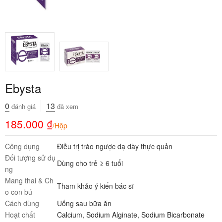
Ebysta
0
13
đánh giá
đã xem
185.000
₫
/Hộp
Công dụng
Điều trị trào ngược dạ dày thực quản
Đối tượng sử dụ
Dùng cho trẻ ≥ 6 tuổi
ng
Mang thai & Ch
Tham khảo ý kiến bác sĩ
o con bú
Cách dùng
Uống sau bữa ăn
Hoạt chất
Calcium
,
Sodium Alginate
,
Sodium Bicarbonate