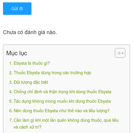
Trước khi dùng thuốc Ebysta, bạn báo cho bác sĩ
nếu.
-Thuốc chứa Natri nên cần kiểm soát lượng muối đưa
vào cơ thể với đối tượng suy thận, suy tim cần điều
Chưa có đánh giá nào.
chỉnh liều và chế độ ăn.
-Thuốc chứa canxi nên thận trọng với đối tượng tăng
Mục lục
canxi máu, canxi niệu cao, lắng đọng canxi ở thận.
Ebysta là thuốc gì?
-Nên kết hợp với chế độ ăn uống lành mạnh, tránh ăn
Thuốc Ebysta dùng trong các trường hợp
đồ ăn cay nóng, kích thích, đồ uống có ga, rượu bia,
Đối tượng đặc biệt
không thức khuya.
Chống chỉ định và thận trọng khi dùng thuốc Ebysta
Lái xe và vận hành máy móc:
Tác dụng không mong muốn khi dùng thuốc Ebysta
-Thuốc không gây ảnh hưởng.
Nên dùng thuốc Ebysta như thế nào và liều lượng?
Cần làm gì khi một lần quên không dùng thuốc, quá liều
Tác dụng không mong muốn khi dùng
và cách xử trí?