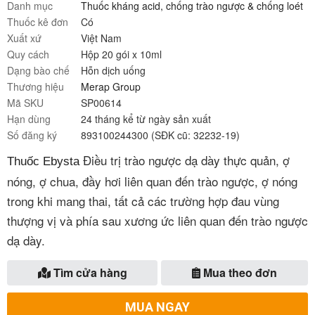
Danh mục
Thuốc kháng acid, chống trào ngược & chống loét
Thuốc kê đơn
Có
Xuất xứ
Việt Nam
Quy cách
Hộp 20 gói x 10ml
Dạng bào chế
Hỗn dịch uống
Thương hiệu
Merap Group
Mã SKU
SP00614
Hạn dùng
24 tháng kể từ ngày sản xuất
Số đăng ký
893100244300 (SĐK cũ: 32232-19)
Điều trị trào ngược dạ dày thực quản, ợ
Thuốc Ebysta
nóng, ợ chua, đầy hơi liên quan đến trào ngược, ợ nóng
trong khi mang thai, tất cả các trường hợp đau vùng
thượng vị và phía sau xương ức liên quan đến trào ngược
dạ dày.
Tìm cửa hàng
Mua theo đơn
MUA NGAY