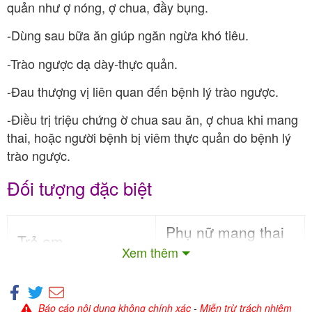
quản như ợ nóng, ợ chua, đầy bụng.
-Dùng sau bữa ăn giúp ngăn ngừa khó tiêu.
-Trào ngược dạ dày-thực quản.
-Đau thượng vị liên quan đến bệnh lý trào ngược.
-Điều trị triệu chứng ờ chua sau ăn, ợ chua khi mang
thai, hoặc người bệnh bị viêm thực quản do bệnh lý
trào ngược.
Đối tượng đặc biệt
Phụ nữ mang thai
Trẻ em
Xem thêm
Tham khảo ý kiến bác
Dùng cho trẻ ≥ 6 tuổi.
sĩ.
Báo cáo nội dung không chính xác
-
Miễn trừ trách nhiệm