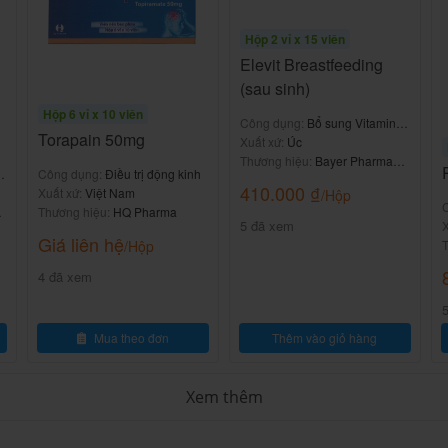
Hộp 2 vỉ x 15 viên
Elevit Breastfeeding
iảm liều dùng.
(sau sinh)
 nào xẩy ra.
Hộp 6 vỉ x 10 viên
Công dụng:
Bổ sung Vitamin &
Torapain 50mg
khoáng chất
Xuất xứ:
Úc
nào và liều lượng?
Thương hiệu:
Bayer Pharma
&
Công dụng:
Điều trị động kinh
AG
410.000
₫
Xuất xứ:
Việt Nam
/Hộp
u trị hoặc nhân viên y tế.
Thương hiệu:
HQ Pharma
5 đã xem
n
X
Giá liên hệ
của nhà sản xuất.
T
/Hộp
4 đã xem
a các bữa ăn trong các chỉ định khác.
Mua theo đơn
Thêm vào giỏ hàng
c và điện giải sớm bằng dung dịch uống (ORS) để
Xem thêm