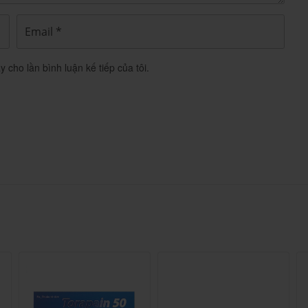
ợc sĩ nếu.
y cho lần bình luận kế tiếp của tôi.
 và điện giải kèm theo trong trường hợp người bệnh
ùng thuốc Grafort
e 50mg điều trị trầm cảm, rối loạn...