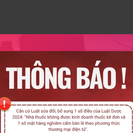
ường hợp
và điện giải.
, dạ dày và ruột.