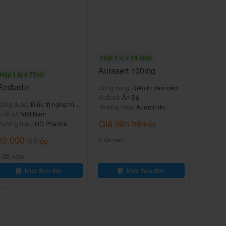
Hộp 2 vỉ x 14 viên
Aurasert 100mg
Hộp 1 lọ x 75ml
Redtadin
Công dụng:
Điều trị trầm cảm
Xuất xứ:
Ấn Độ
Công dụng:
Điều trị nghẹt mũi,
Thương hiệu:
Aurobindo
ổi mề đay
uất xứ:
Việt Nam
Pharma
Giá liên hệ
hương hiệu:
HD Pharma
/Hộp
80.000
₫
8 đã xem
/Hộp
5 đã xem
Mua theo đơn
Mua theo đơn