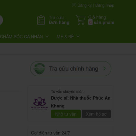
Đăng ký | Đăng nhập
Giỏ hàng
Tra cứu
Đơn hàng
0
sản phẩm
CHĂM SÓC CÁ NHÂN
MẸ & BÉ
Tư vấn chuyên môn
Dược sĩ: Nhà thuốc Phúc An
Khang
Nhờ tư vấn
Xem hồ sơ
Gọi điện tư vấn 24/7