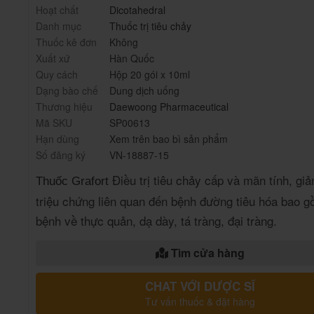
Hoạt chất
Dicotahedral
Danh mục
Thuốc trị tiêu chảy
Thuốc kê đơn
Không
Xuất xứ
Hàn Quốc
Quy cách
Hộp 20 gói x 10ml
Dạng bào chế
Dung dịch uống
Thương hiệu
Daewoong Pharmaceutical
Mã SKU
SP00613
Hạn dùng
Xem trên bao bì sản phẩm
Số đăng ký
VN-18887-15
Điều trị tiêu chảy cấp và mãn tính, gi
Thuốc Grafort
triệu chứng liên quan đến bệnh đường tiêu hóa bao 
bệnh về thực quản, dạ dày, tá tràng, đại tràng.
Tìm cửa hàng
CHAT VỚI DƯỢC SĨ
Tư vấn thuốc & đặt hàng