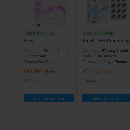
Hiếm gặp:
-Có thể tăng nguy cơ gây táo bón, khi đó nên g
Báo cho bác sĩ nếu gặp bất kỳ tác dụng phụ
Hộp 3 vỉ x 10 viên
Hộp 2 vỉ x 15 viên
Elevit
Elevit DHA Pregnancy
Nên dùng thuốc Grafort
như thế 
Công dụng:
Bổ sung Vitamin &
Công dụng:
Bổ sung Vitamin 
khoáng chất
Xuất xứ:
Pháp
khoáng chất
Xuất xứ:
Tây Ban Nha
Tuân thủ chặt chẽ theo đơn thuốc của bác sĩ điề
Thương hiệu:
Delpharm
Thương hiệu:
Bayer Pharma
Gaillard
AG
Giá liên hệ
450.000
₫
Liều dùng tham khảo theo hướng dẫn sử dụng 
/Hộp
/Hộp
3 đã xem
2 đã xem
Cách dùng thuốc:
-Uống sau bữa ăn, trong viêm thực quản và giữ
Thêm vào giỏ hàng
Thêm vào giỏ hàng
-Ở trẻ điều trị tiêu chảy cấp cần được bù nướ
tránh mất nước.
Liều dùng: