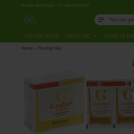
|
An tâm dùng thuốc
Tư vấn hỗ trợ 24/7
GỬI ĐƠN THUỐC
THUỐC OTC
THUỐC KÊ ĐƠ
Home
»
Thương hiệu