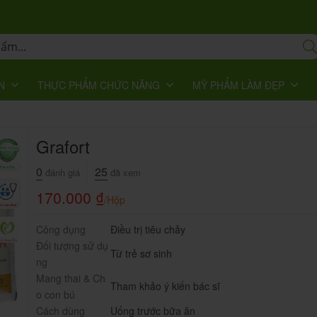
N
THỰC PHẨM CHỨC NĂNG
MỸ PHẨM LÀM ĐẸP
Grafort
0
25
đánh giá
đã xem
170.000
₫
/Hộp
Công dụng
Điều trị tiêu chảy
Đối tượng sử dụ
Từ trẻ sơ sinh
ng
Mang thai & Ch
Tham khảo ý kiến bác sĩ
o con bú
Cách dùng
Uống trước bữa ăn