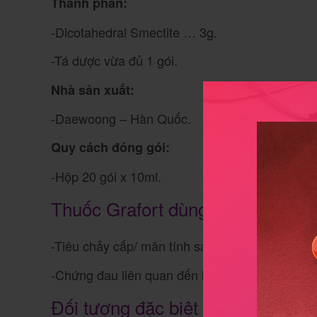
Thành phần:
-Dicotahedral Smectite … 3g.
-Tá dược vừa đủ 1 gói.
Nhà sản xuất:
-Daewoong – Hàn Quốc.
Quy cách đóng gói:
-Hộp 20 gói x 10ml.
Thuốc Grafort dùng trong các tr
-Tiêu chảy cấp/ mãn tính sau khi đã bù đủ nước 
-Chứng đau liên quan đến bệnh viêm thực quản
Đối tượng đặc biệt