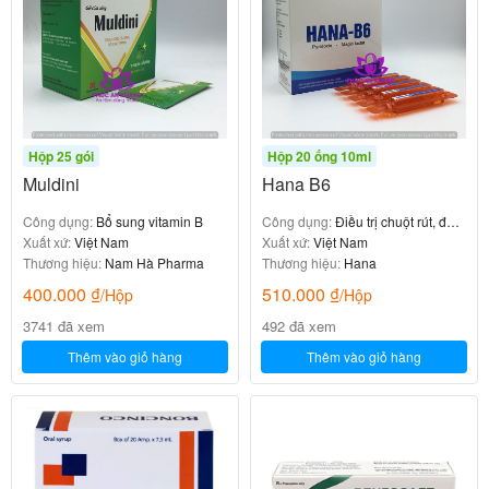
Hộp 25 gói
Hộp 20 ống 10ml
Muldini
Hana B6
Công dụng:
Bổ sung vitamin B
Công dụng:
Điều trị chuột rút, đau
Xuất xứ:
Việt Nam
cơ bắp
Xuất xứ:
Việt Nam
Thương hiệu:
Nam Hà Pharma
Thương hiệu:
Hana
400.000
₫
510.000
₫
/Hộp
/Hộp
3741 đã xem
492 đã xem
Thêm vào giỏ hàng
Thêm vào giỏ hàng