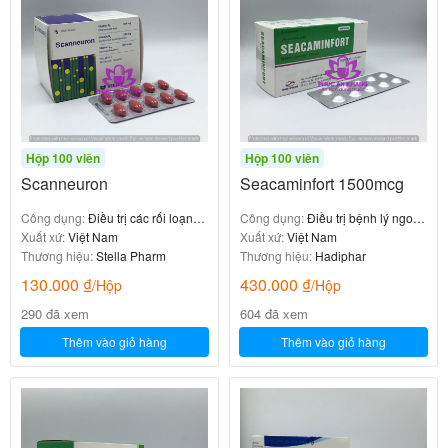
Hộp 100 viên
Hộp 100 viên
Scanneuron
Seacaminfort 1500mcg
Công dụng:
Điều trị các rối loạn
Công dụng:
Điều trị bệnh lý ngoại
về thần kinh
Xuất xứ:
Việt Nam
biên
Xuất xứ:
Việt Nam
Thương hiệu:
Stella Pharm
Thương hiệu:
Hadiphar
130.000
₫
430.000
₫
/Hộp
/Hộp
290 đã xem
604 đã xem
Thêm vào giỏ hàng
Thêm vào giỏ hàng