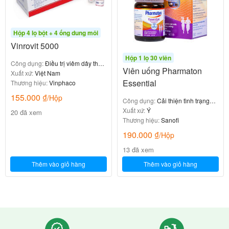
Hộp 4 lọ bột + 4 ống dung môi
Vinrovit 5000
Hộp 1 lọ 30 viên
Công dụng:
Điều trị viêm dây thần
Viên uống Pharmaton
kinh
Xuất xứ:
Việt Nam
Essential
Thương hiệu:
Vinphaco
155.000
₫
/Hộp
Công dụng:
Cải thiện tình trạng
mệt mỏi, căng thẳng
Xuất xứ:
Ý
20 đã xem
Thương hiệu:
Sanofi
190.000
₫
/Hộp
13 đã xem
Thêm vào giỏ hàng
Thêm vào giỏ hàng