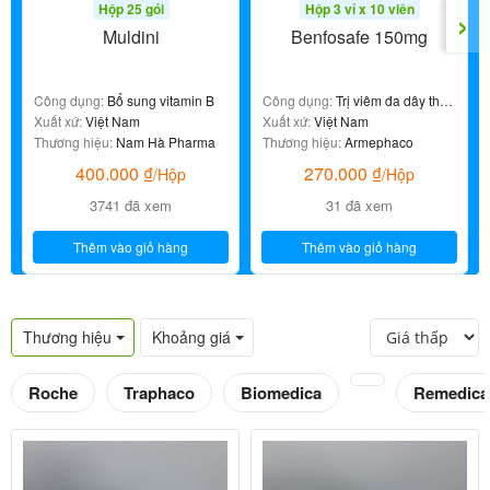
›
Hộp 25 gói
Hộp 3 vỉ x 10 viên
Muldini
Benfosafe 150mg
Công dụng:
Bổ sung vitamin B
Công dụng:
Trị viêm đa dây thần
Xuất xứ:
Việt Nam
kinh
Xuất xứ:
Việt Nam
Thương hiệu:
Nam Hà Pharma
Thương hiệu:
Armephaco
400.000
₫
270.000
₫
/Hộp
/Hộp
3741 đã xem
31 đã xem
Thêm vào giỏ hàng
Thêm vào giỏ hàng
Thương hiệu
Khoảng giá
Roche
Traphaco
Biomedica
Remedica