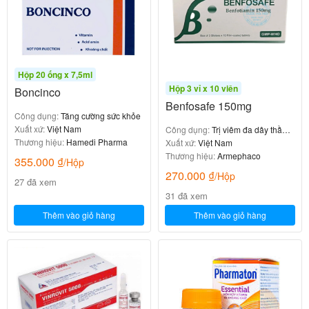
Hộp 20 ống x 7,5ml
Hộp 3 vỉ x 10 viên
Boncinco
Benfosafe 150mg
Công dụng:
Tăng cường sức khỏe
Xuất xứ:
Việt Nam
Công dụng:
Trị viêm đa dây thần
Thương hiệu:
Hamedi Pharma
kinh
Xuất xứ:
Việt Nam
Thương hiệu:
Armephaco
355.000
₫
/Hộp
270.000
₫
/Hộp
27 đã xem
31 đã xem
Thêm vào giỏ hàng
Thêm vào giỏ hàng