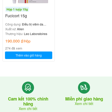
Hộp 1 tuýp 15g
Fucicort 15g
Công dụng:
Điều trị viêm da
nhiễm khuẩn
Xuất xứ:
Ailen
Thương hiệu:
Leo Laboratoires
190.000
₫
/Hộp
274 đã xem
Thêm vào giỏ hàng
Cam kết 100% chính
Miễn phí giao hàng
hãng
Xem chi tiết
Xem chi tiết