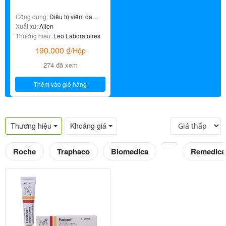
Công dụng:
Điều trị viêm da
nhiễm khuẩn
Xuất xứ:
Ailen
Thương hiệu:
Leo Laboratoires
190.000
₫
/Hộp
274 đã xem
Thêm vào giỏ hàng
Thương hiệu
Khoảng giá
Roche
Traphaco
Biomedica
Remedica