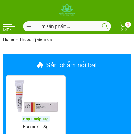
0
MENU
Home
»
Thuốc trị viêm da
Sản phẩm nổi bật
Hộp 1 tuýp 15g
Fucicort 15g