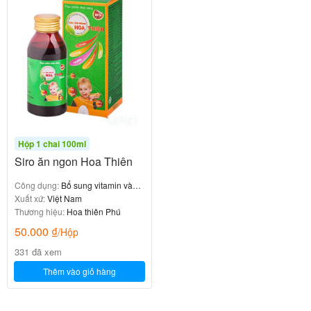
Hộp 1 chai 100ml
Siro ăn ngon Hoa Thiên
Công dụng:
Bổ sung vitamin và
tăng cường đề kháng, hỗ trợ kích
Xuất xứ:
Việt Nam
thích tiêu hóa & ăn ngon
Thương hiệu:
Hoa thiên Phú
50.000
₫
/Hộp
331 đã xem
Thêm vào giỏ hàng