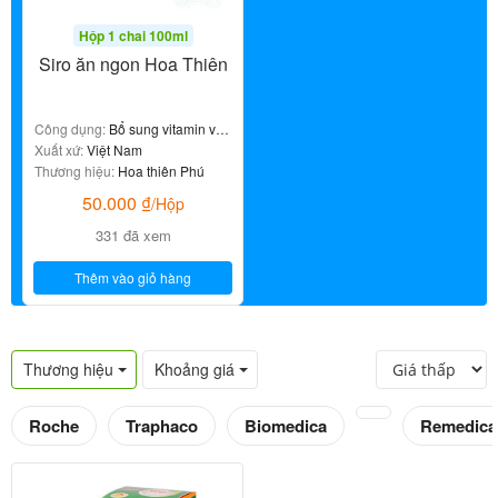
Hộp 1 chai 100ml
Siro ăn ngon Hoa Thiên
Công dụng:
Bổ sung vitamin và
tăng cường đề kháng, hỗ trợ kích
Xuất xứ:
Việt Nam
thích tiêu hóa & ăn ngon
Thương hiệu:
Hoa thiên Phú
50.000
₫
/Hộp
331 đã xem
Thêm vào giỏ hàng
Thương hiệu
Khoảng giá
Roche
Traphaco
Biomedica
Remedica