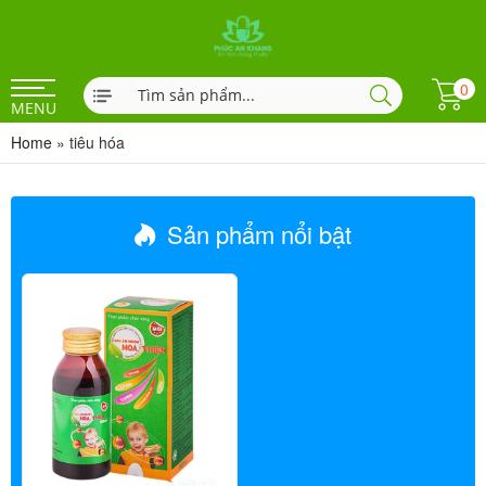
0
MENU
Home
»
tiêu hóa
Sản phẩm nổi bật