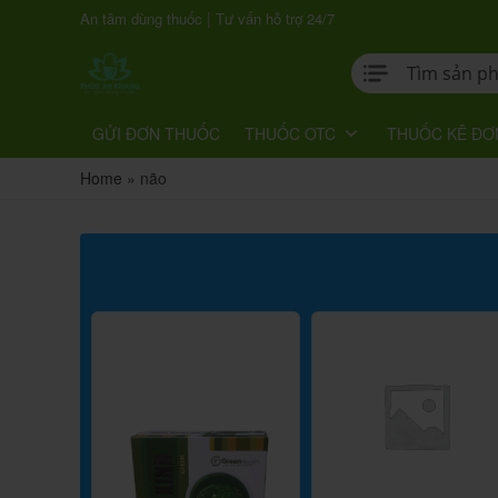
|
An tâm dùng thuốc
Tư vấn hỗ trợ 24/7
GỬI ĐƠN THUỐC
THUỐC OTC
THUỐC KÊ ĐƠ
Home
»
não