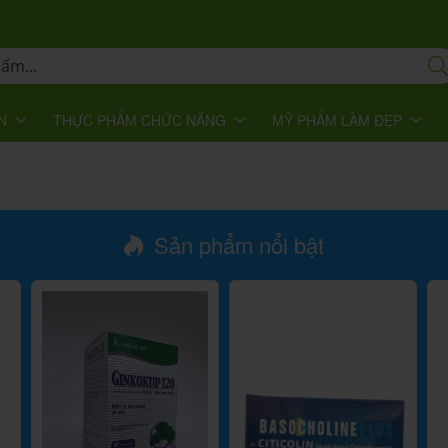
N
THỰC PHẨM CHỨC NĂNG
MỸ PHẨM LÀM ĐẸP
Sản phẩm nổi bật