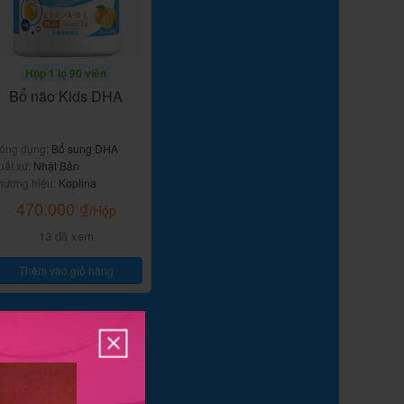
Hộp 1 lọ 90 viên
Bổ não Kids DHA
ông dụng:
Bổ sung DHA
uất xứ:
Nhật Bản
hương hiệu:
Koplina
470.000
₫
/Hộp
13 đã xem
Thêm vào giỏ hàng