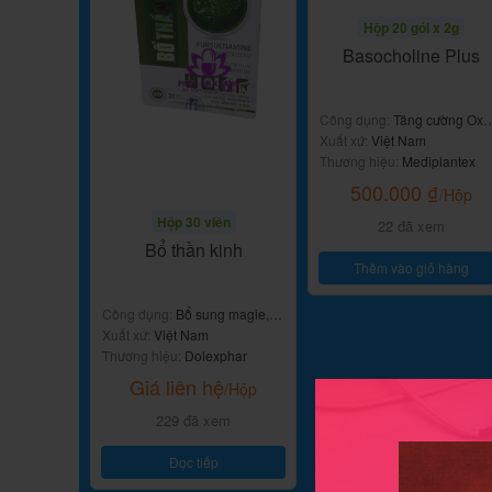
Hộp 20 gói x 2g
Basocholine Plus
Công dụng:
Tăng cường Oxy
lên não
Xuất xứ:
Việt Nam
Thương hiệu:
Mediplantex
500.000
₫
/Hộp
Hộp 30 viên
22 đã xem
Bổ thần kinh
Thêm vào giỏ hàng
Công dụng:
Bổ sung magie,
vitamin B, hỗ trợ an thần, giảm
Xuất xứ:
Việt Nam
căng thẳng
Thương hiệu:
Dolexphar
Giá liên hệ
/Hộp
229 đã xem
Đọc tiếp