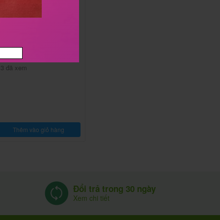
Bổ não Kids DHA
Công dụng:
Bổ sung DHA
uất xứ:
Nhật Bản
hương hiệu:
Koplina
470.000
₫
/Hộp
13 đã xem
Thêm vào giỏ hàng
Đổi trả trong 30 ngày
Xem chi tiết