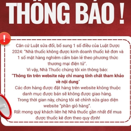
Liê
Remedica
Medisun
Medibest
Medinova
Ham
Hộp 6 vỉ x 10 viên