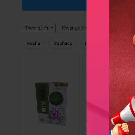
Thương hiệu
Khoảng giá
Roche
Traphaco
Biomedica
Hộp 20 gói x 2g
Basocholine Plus
Công dụng:
Tăng cường Oxy