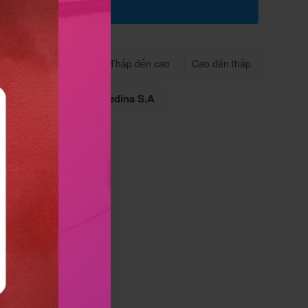
n quan
Tên A->Z
Thấp đến cao
Cao đến thấp
edi Pharma
Remedina S.A
Hộp 1 lọ 90 viên