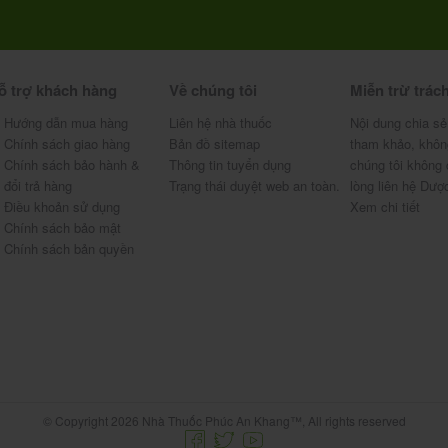
ỗ trợ khách hàng
Về chúng tôi
Miễn trừ trác
Hướng dẫn mua hàng
Liên hệ nhà thuốc
Nội dung chia sẻ
Chính sách giao hàng
Bản đồ sitemap
tham khảo, khôn
Chính sách bảo hành &
Thông tin tuyển dụng
chúng tôi không 
đổi trả hàng
Trạng thái duyệt web an toàn.
lòng liên hệ Dượ
Điều khoản sử dụng
Xem chi tiết
Chính sách bảo mật
Chính sách bản quyền
© Copyright 2026 Nhà Thuốc Phúc An Khang™, All rights reserved