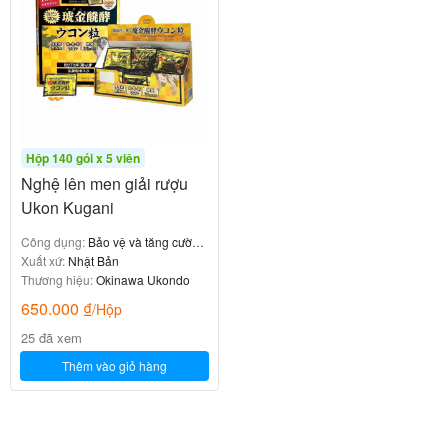
Hộp 140 gói x 5 viên
Nghệ lên men giải rượu
Ukon Kugani
Công dụng:
Bảo vệ và tăng cường
chức năng gan
Xuất xứ:
Nhật Bản
Thương hiệu:
Okinawa Ukondo
650.000
₫
/Hộp
25 đã xem
Thêm vào giỏ hàng