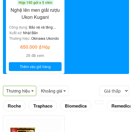
Hộp 140 gói x 5 viên
Nghệ lên men giải rượu
Ukon Kugani
Công dụng:
Bảo vệ và tăng
cường chức năng gan
Xuất xứ:
Nhật Bản
Thương hiệu:
Okinawa Ukondo
650.000
₫
/Hộp
25 đã xem
Thêm vào giỏ hàng
Thương hiệu
Khoảng giá
Roche
Traphaco
Biomedica
Remedica