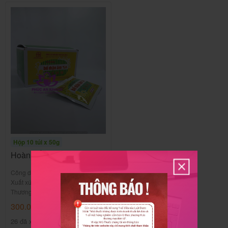
Hộp 10 túi x 50g
Hoàn Bổ Thận Âm TW 3
Công dụng:
Bổ thận, tráng dương
Xuất xứ:
Việt Nam
Thương hiệu:
Dược Trung Ương 3
300.000
₫
/Hộp
26 đã xem