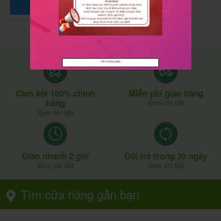
Thêm vào giỏ hàng
TẮT THÔNG BÁO
Cam kết 100% chính
Miễn phí giao hàng
hãng
Xem chi tiết
Xem chi tiết
Giao nhanh 2 giờ
Đổi trả trong 30 ngày
Xem chi tiết
Xem chi tiết
Tìm cửa hàng gần bạn