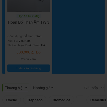
Hộp 10 túi x 50g
Hoàn Bổ Thận Âm TW 3
Công dụng:
Bổ thận, tráng
dương
Xuất xứ:
Việt Nam
Thương hiệu:
Dược Trung Ương
3
300.000
₫
/Hộp
26 đã xem
Thêm vào giỏ hàng
Thương hiệu
Khoảng giá
Roche
Traphaco
Biomedica
Remedica