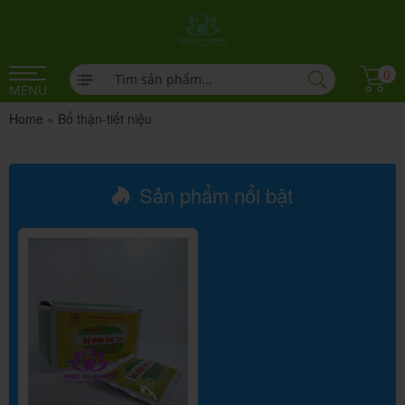
0
MENU
Home
»
Bổ thận-tiết niệu
Sản phẩm nổi bật