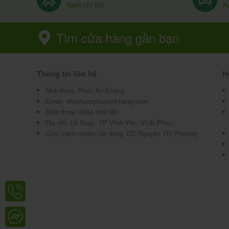
Xem chi tiết
Xe
Tìm cửa hàng gần bạn
Thông tin liên hệ
H
Nhà thuốc Phúc An Khang
Email:
nhathuocphucankhang.com
Điện thoại:
0964.459.681
Địa chỉ:
Lê Xoay, TP Vĩnh Yên, Vĩnh Phúc
Chịu trách nhiệm nội dung: DS Nguyễn Thị Phượng