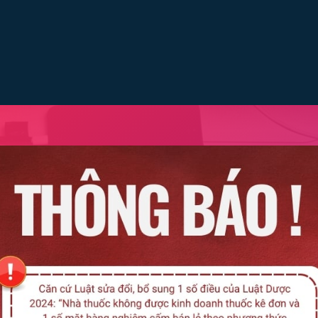
Liê
Remedica
Medisun
Medibest
Medinova
Ham