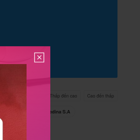
n quan
Tên A->Z
Thấp đến cao
Cao đến thấp
edi Pharma
Remedina S.A