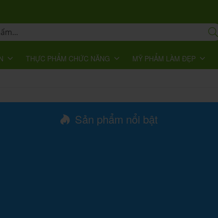
N
THỰC PHẨM CHỨC NĂNG
MỸ PHẨM LÀM ĐẸP
Sản phẩm nổi bật