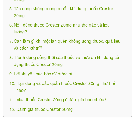
bệnh cơ do sử dụng Statin hoặc Fibrate trước đó.
Tác dụng không mong muốn khi dùng thuốc Crestor
-Tiền sử bệnh gan hoặc uống nhiều rượu.
20mg
Nên dùng thuốc Crestor 20mg như thế nào và liều
-Bệnh nhân > 70 tuổi.
lượng?
-Nhiễm khuẩn huyết.
Cần làm gì khi một lần quên không uống thuốc, quá liều
và cách xử trí?
-Tụt huyết áp.
Tránh dùng đồng thời các thuốc và thức ăn khi đang sử
-Đại phẫu.
dụng thuốc Crestor 20mg
Lời khuyên của bác sĩ/ dược sĩ
-Chấn thương.
Hạn dùng và bảo quản thuốc Crestor 20mg như thế
-Rối loạn điện giải.
nào?
Mua thuốc Crestor 20mg ở đâu, giá bao nhiêu?
-Nội tiết và chuyển hóa nặng.
Đánh giá thuốc Crestor 20mg
-Co giật không kiểm soát được.
Lái xe và vận hành máy móc