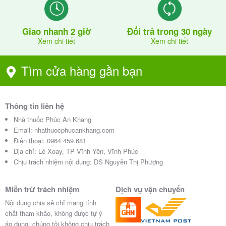
Lời khuyên của bác sĩ/ dược sĩ
Giao nhanh 2 giờ
Đổi trả trong 30 ngày
Xem chi tiết
Xem chi tiết
Chế độ ăn uống, nghỉ ngơi.
+Thực phẩm nên kiêng ăn:
Tìm cửa hàng gần bạn
-Mỡ đông vật, da, thịt động vật chưa lọc mỡ, gạch
cua, gạch tôm.
Thông tin liên hệ
-Sữa béo nguyên kem.
Nhà thuốc Phúc An Khang
Email:
nhathuocphucankhang.com
-Lòng đỏ trứng, bơ, phomat,…
Điện thoại:
0964.459.681
Địa chỉ:
Lê Xoay, TP Vĩnh Yên, Vĩnh Phúc
-Thịt da cầm chưa bỏ da.
Chịu trách nhiệm nội dung: DS Nguyễn Thị Phượng
-Các loại bánh làm từ lòng đỏ trứng và mỡ bão hòa.
Miễn trừ trách nhiệm
Dịch vụ vận chuyển
-Hạn chế đường, mật, chỉ nên tiêu thụ tối đa 10 –
Nội dung chia sẻ chỉ mang tính
20g/ngày.
chất tham khảo, không được tự ý
áp dụng, chúng tôi không chịu trách