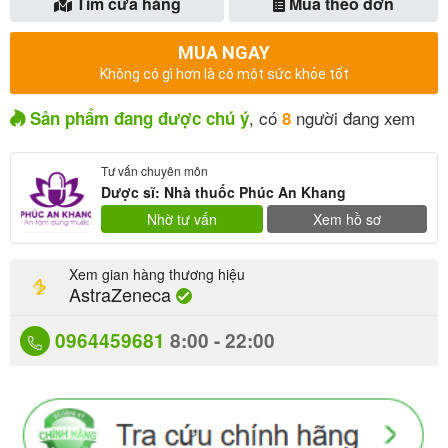
Tìm cửa hàng
Mua theo đơn
MUA NGAY
Không có gì hơn là có một sức khỏe tốt
, có
người đang xem
Sản phẩm đang được chú ý
8
Tư vấn chuyên môn
Dược sĩ: Nhà thuốc Phúc An Khang
Nhờ tư vấn
Xem hồ sơ
Xem gian hàng thương hiệu
AstraZeneca
0964459681
8:00 - 22:00