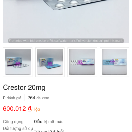
Crestor 20mg
0
264
đánh giá
đã xem
600.012
₫
/Hộp
Công dụng
Điều trị mỡ máu
Đối tượng sử dụ
Trẻ em từ 6 tuổi