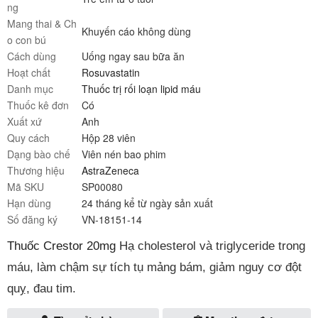
ng
Mang thai & Ch
Khuyến cáo không dùng
o con bú
Cách dùng
Uống ngay sau bữa ăn
Hoạt chất
Rosuvastatin
Danh mục
Thuốc trị rối loạn lipid máu
Thuốc kê đơn
Có
Xuất xứ
Anh
Quy cách
Hộp 28 viên
Dạng bào chế
Viên nén bao phim
Thương hiệu
AstraZeneca
Mã SKU
SP00080
Hạn dùng
24 tháng kể từ ngày sản xuất
Số đăng ký
VN-18151-14
Thuốc Crestor 20mg
Hạ cholesterol và triglyceride trong
máu, làm chậm sự tích tụ mảng bám, giảm nguy cơ đột
quỵ, đau tim.