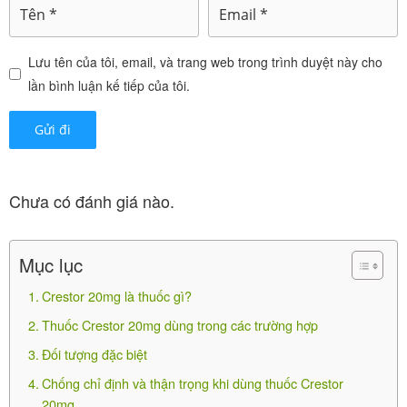
thanh kéo dài và không rõ nguyên nhân, khi
Transaminase tăng hơn 3 lần giới hạn trên mức bình
Lưu tên của tôi, email, và trang web trong trình duyệt này cho
thường.
lần bình luận kế tiếp của tôi.
-Suy thận nặng.
-Có bệnh lý về cơ.
-Đang dùng cyclosporin.
Chưa có đánh giá nào.
-Phụ nữ có thai và cho con bú.
Thận trọng khi dùng thuốc
Mục lục
Trước khi dùng thuốc Crestor 20mg, bạn báo cho bác
Crestor 20mg là thuốc gì?
sĩ/ dược sĩ nếu.
Thuốc Crestor 20mg dùng trong các trường hợp
Đối tượng đặc biệt
-Bệnh thận, nhược giáp.
Chống chỉ định và thận trọng khi dùng thuốc Crestor
-Tiền sử bản thân và gia đình di truyền về cơ, tiền sử
20mg