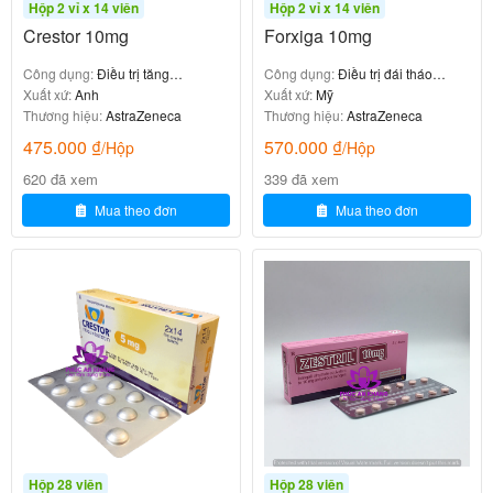
bệnh nhi 10 – 17 tuổi: 5 – 20mg/ngày, tối đa
Hộp 2 vỉ x 14 viên
Hộp 2 vỉ x 14 viên
20mg/ngày điều chỉnh liều sau 4 tuần.
Crestor 10mg
Forxiga 10mg
-Tăng cholesterol máu gia đình kiểu đồng hợp tử kinh
Công dụng:
Điều trị tăng
Công dụng:
Điều trị đái tháo
cholesterol máu
Xuất xứ:
Anh
đường tuyp II
Xuất xứ:
Mỹ
nghiệm sử dụng giới hạn trên nhóm trẻ em > 8 tuổi.
Thương hiệu:
AstraZeneca
Thương hiệu:
AstraZeneca
-Sử dụng cùng Atazanavir, Ritonavir/Atazanavir,
475.000
₫
570.000
₫
/Hộp
/Hộp
Lopinavir/Ritonavir: không vượt quá 10mg/lần/ngày.
620 đã xem
339 đã xem
Mua theo đơn
Mua theo đơn
-Trường hợp liều Crestor là 40mg khi dùng cùng
Cycloporinr không vượt quá 5mg/lần/ngày.
-Trường hợp liều Crestor là 20mg khi dùng
Gemfibrozil không vượt quá 10mg/lần/ngày.
Cần làm gì khi một lần quên không
uống thuốc, quá liều và cách xử trí?
Quên uống thuốc:
Hộp 28 viên
Hộp 28 viên