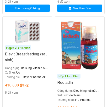
3 đã xem
4 đã xem
triệu chứng sau:
Thêm vào giỏ hàng
Mua theo đơn
-Đau bụng.
-Buồn nôn.
-Nôn mửa.
-Đau đầu.
Hộp 2 vỉ x 15 viên
Elevit Breastfeeding (sau
-Chóng mặt,…
sinh)
Nên dùng thuốc Crestor 20mg như
Công dụng:
Bổ sung Vitamin &
thế nào và liều lượng?
khoáng chất
Xuất xứ:
Úc
Hộp 1 lọ x 75ml
Thương hiệu:
Bayer Pharma AG
Redtadin
410.000
₫
/Hộp
Tuân thủ chặt chẽ theo đơn thuốc của bác sĩ điều trị
Công dụng:
Điều trị nghẹt mũi, nổi
hoặc nhân viên y tế.
5 đã xem
mề đay
Xuất xứ:
Việt Nam
Thương hiệu:
HD Pharma
Liều dùng tham khảo theo hướng dẫn sử dụng của