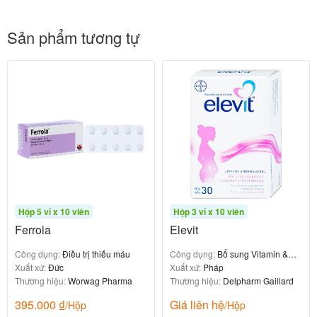
-Thuốc gây chóng mặt không nên lái xe và vận hành
máy móc.
Sản phẩm tương tự
Tác dụng không mong muốn khi dùng
thuốc Crestor 20mg
Rileptid 2mg
300.000
₫
Hộp 5 vỉ x 10 viên
Hộp 3 vỉ x 10 viên
Ferrola
Elevit
-Đau đầu.
Công dụng:
Điều trị thiếu máu
Công dụng:
Bổ sung Vitamin &
Xuất xứ:
Đức
khoáng chất
Xuất xứ:
Pháp
-Chóng mặt.
Thương hiệu:
Worwag Pharma
Thương hiệu:
Delpharm Gaillard
395.000
₫
Giá liên hệ
-Đau bụng.
/Hộp
/Hộp