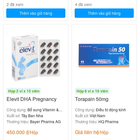
2 đã xem
4 đã xem
-Táo bón.
Thêm vào giỏ hàng
Thêm vào giỏ hàng
-Buồn nôn.
-Nôn mửa.
-Đau cơ.
-Khó vận động.
-Phát ban.
-Nổi mề đay.
Hộp 2 vỉ x 15 viên
Hộp 6 vỉ x 10 viên
-Viêm tụy.
Elevit DHA Pregnancy
Torapain 50mg
-Phù mạch máu.
Công dụng:
Bổ sung Vitamin &
Công dụng:
Điều trị động kinh
khoáng chất
Xuất xứ:
Tây Ban Nha
Xuất xứ:
Việt Nam
-Tăng transaminase gan nhẹ.
Thương hiệu:
Bayer Pharma AG
Thương hiệu:
HQ Pharma
450.000
₫
Giá liên hệ
/Hộp
/Hộp
Thông báo ngay cho bác sĩ nếu gặp các