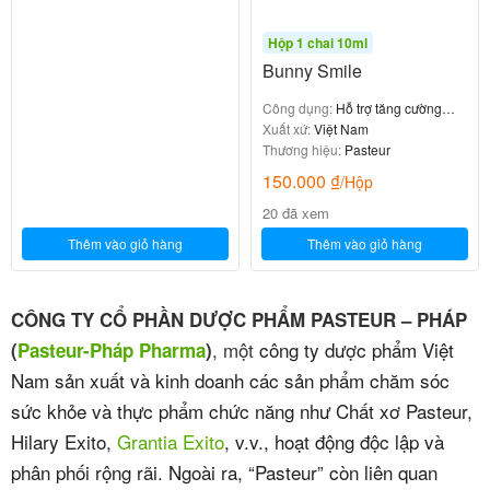
Hộp 1 chai 10ml
Bunny Smile
Công dụng:
Hỗ trợ tăng cường
hấp thu canxi, giúp xương và răng
Xuất xứ:
Việt Nam
chắc khỏe, giảm nguy cơ còi
Thương hiệu:
Pasteur
xương
150.000
₫
/Hộp
20 đã xem
Thêm vào giỏ hàng
Thêm vào giỏ hàng
CÔNG TY CỔ PHẦN DƯỢC PHẨM PASTEUR – PHÁP
, một
công ty dược phẩm Việt
(
Pasteur-Pháp Pharma
)
Nam sản xuất và kinh doanh các sản phẩm chăm sóc
sức khỏe và thực phẩm chức năng như Chất xơ Pasteur,
Hilary Exito,
Grantia Exito
, v.v., hoạt động độc lập và
phân phối rộng rãi. Ngoài ra, “Pasteur” còn liên quan