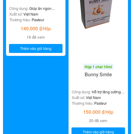
Công dụng:
Giúp ăn ngon
miệng, hỗ trợ tăng sức đề kháng
Xuất xứ:
Việt Nam
Thương hiệu:
Pasteur
140.000
₫
/Hộp
19 đã xem
Thêm vào giỏ hàng
Hộp 1 chai 10ml
Bunny Smile
Công dụng:
Hỗ trợ tăng cường
hấp thu canxi, giúp xương và
Xuất xứ:
Việt Nam
răng chắc khỏe, giảm nguy cơ
Thương hiệu:
Pasteur
còi xương
150.000
₫
/Hộp
20 đã xem
Thêm vào giỏ hàng