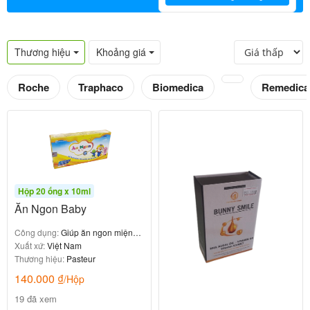
Thương hiệu
Khoảng giá
Roche
Traphaco
Biomedica
Remedica
Hộp 20 ống x 10ml
Ăn Ngon Baby
Công dụng:
Giúp ăn ngon miệng,
hỗ trợ tăng sức đề kháng
Xuất xứ:
Việt Nam
Thương hiệu:
Pasteur
140.000
₫
/Hộp
19 đã xem