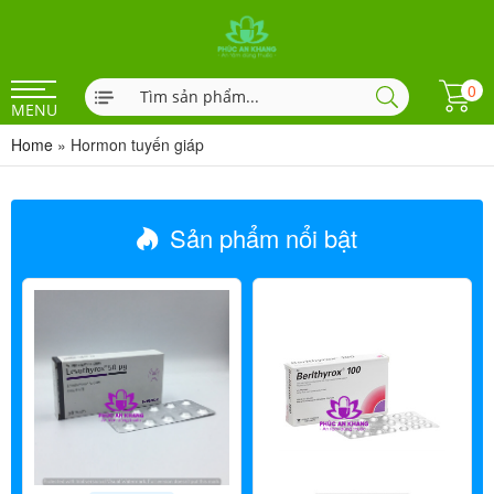
0
MENU
Home
»
Hormon tuyến giáp
Sản phẩm nổi bật