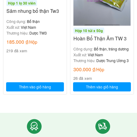
Hộp 1 lọ 30 viên
Sâm nhung bổ thận Tw3
Công dụng:
Bổ thận
Xuất xứ:
Việt Nam
Hộp 10 túi x 50g
Thương hiệu:
Dược TW3
Hoàn Bổ Thận Âm TW 3
185.000
₫
/Hộp
Công dụng:
Bổ thận, tráng dương
219 đã xem
Xuất xứ:
Việt Nam
Thương hiệu:
Dược Trung Ương 3
300.000
₫
/Hộp
26 đã xem
Thêm vào giỏ hàng
Thêm vào giỏ hàng