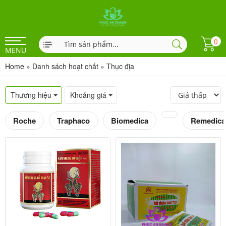
0
MENU
Home
»
Danh sách hoạt chất
»
Thục địa
Thương hiệu
Khoảng giá
Roche
Traphaco
Biomedica
Remedica