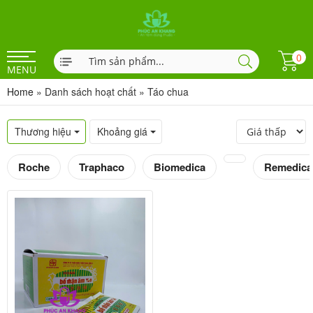
0
MENU
Home
»
Danh sách hoạt chất
»
Táo chua
Thương hiệu
Khoảng giá
Roche
Traphaco
Biomedica
Remedica