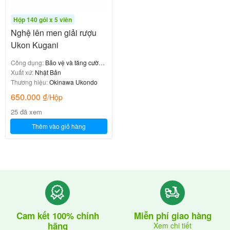
Hộp 140 gói x 5 viên
Nghệ lên men giải rượu
Ukon Kugani
Công dụng:
Bảo vệ và tăng cường
chức năng gan
Xuất xứ:
Nhật Bản
Thương hiệu:
Okinawa Ukondo
650.000
₫
/Hộp
25 đã xem
Thêm vào giỏ hàng
Cam kết 100% chính
Miễn phí giao hàng
hãng
Xem chi tiết