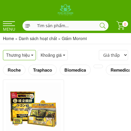
0
MENU
Home
»
Danh sách hoạt chất
»
Giấm Moromi
Thương hiệu
Khoảng giá
Roche
Traphaco
Biomedica
Remedica