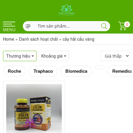
0
MENU
Home
»
Danh sách hoạt chất
»
cây hải cẩu vàng
Thương hiệu
Khoảng giá
Roche
Traphaco
Biomedica
Remedica