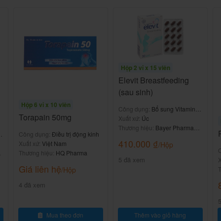
Hộp 2 vỉ x 15 viên
Elevit Breastfeeding
(sau sinh)
Hộp 6 vỉ x 10 viên
Công dụng:
Bổ sung Vitamin &
như thế nào và liều lượng?
Torapain 50mg
khoáng chất
Xuất xứ:
Úc
Thương hiệu:
Bayer Pharma
&
Công dụng:
Điều trị động kinh
AG
u trị hoặc nhân viên y tế.
410.000
₫
Xuất xứ:
Việt Nam
/Hộp
Thương hiệu:
HQ Pharma
5 đã xem
của nhà sản xuất.
n
X
Giá liên hệ
T
/Hộp
4 đã xem
Mua theo đơn
Thêm vào giỏ hàng