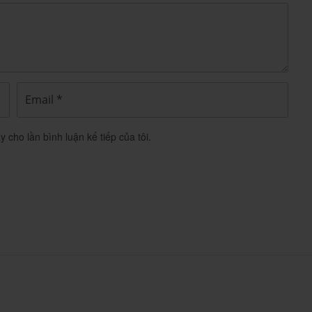
.
g thuốc.
y cho lần bình luận kế tiếp của tôi.
trọng với đối tượng này.
dùng thuốc Virupos 30mg/g
heo đơn, chỉ định viêm mũi do...