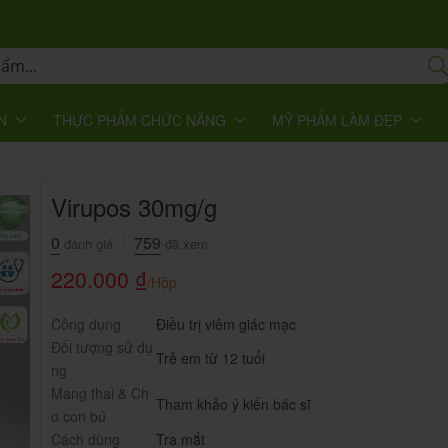
N
THỰC PHẨM CHỨC NĂNG
MỸ PHẨM LÀM ĐẸP
Virupos 30mg/g
0
759
đánh giá
đã xem
220.000
₫
/Hộp
Công dụng
Điều trị viêm giác mạc
Đối tượng sử dụ
Trẻ em từ 12 tuổi
ng
Mang thai & Ch
Tham khảo ý kiến bác sĩ
o con bú
Cách dùng
Tra mắt