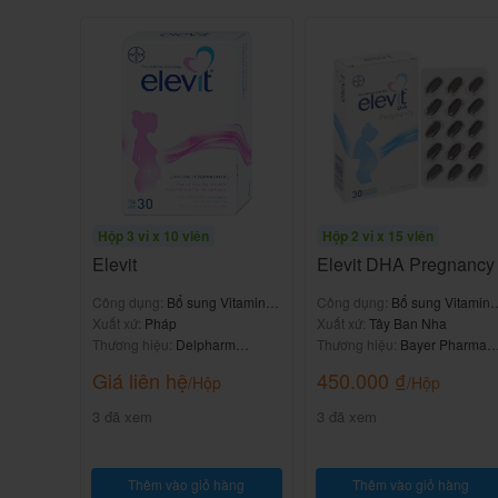
-Phù mạch.
-Nổi mề đay.
-Bệnh giác mạc đốm nhỏ.
-Nhức mắt nhẹ.
-Viêm kết mạc,…
Hộp 3 vỉ x 10 viên
Hộp 2 vỉ x 15 viên
Nên dùng thuốc Virupos 30mg/g
Elevit
Elevit DHA Pregnancy
Công dụng:
Bổ sung Vitamin &
Công dụng:
Bổ sung Vitamin 
Tuân thủ chặt chẽ theo đơn thuốc của bác sĩ điề
khoáng chất
Xuất xứ:
Pháp
khoáng chất
Xuất xứ:
Tây Ban Nha
Thương hiệu:
Delpharm
Thương hiệu:
Bayer Pharma
Liều dùng tham khảo theo hướng dẫn sử dụng 
Gaillard
AG
Giá liên hệ
450.000
₫
/Hộp
/Hộp
Cách dùng thuốc:
3 đã xem
3 đã xem
-Dùng để tra mắt.
Thêm vào giỏ hàng
Thêm vào giỏ hàng