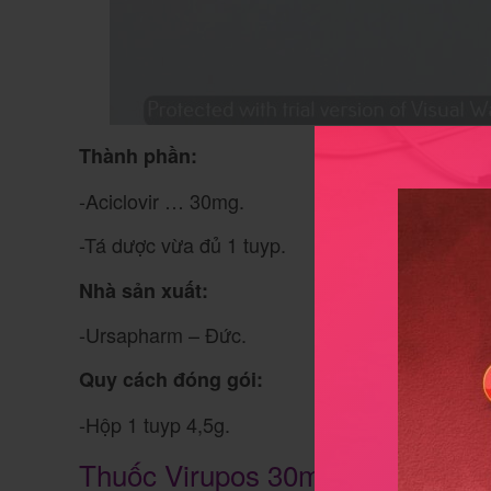
Thành phần:
-Aciclovir … 30mg.
-Tá dược vừa đủ 1 tuyp.
Nhà sản xuất:
-Ursapharm – Đức.
Quy cách đóng gói:
-Hộp 1 tuyp 4,5g.
Thuốc Virupos 30mg/g dùng tron