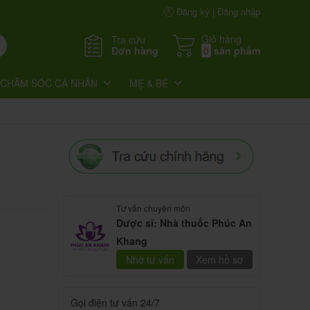
Đăng ký | Đăng nhập
Giỏ hàng
Tra cứu
Đơn hàng
0
sản phẩm
CHĂM SÓC CÁ NHÂN
MẸ & BÉ
Tư vấn chuyên môn
Dược sĩ: Nhà thuốc Phúc An
Khang
Nhờ tư vấn
Xem hồ sơ
Gọi điện tư vấn 24/7