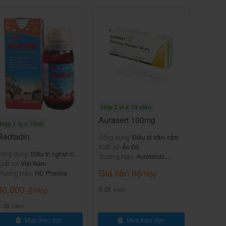
Hộp 2 vỉ x 14 viên
Aurasert 100mg
Hộp 1 lọ x 75ml
Redtadin
Công dụng:
Điều trị trầm cảm
Xuất xứ:
Ấn Độ
Công dụng:
Điều trị nghẹt mũi,
Thương hiệu:
Aurobindo
ổi mề đay
uất xứ:
Việt Nam
Pharma
Giá liên hệ
hương hiệu:
HD Pharma
/Hộp
80.000
₫
8 đã xem
/Hộp
5 đã xem
Mua theo đơn
Mua theo đơn