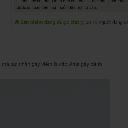
Thuốc này chỉ dùng theo đơn của bác sĩ. Mời bạn Chat Face
dược sĩ hoặc đến nhà thuốc để được tư vấn.
, có
người đang x
Sản phẩm đang được chú ý
12
c mà tác nhân gây viêm là các virus gây bệnh