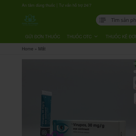
|
An tâm dùng thuốc
Tư vấn hỗ trợ 24/7
GỬI ĐƠN THUỐC
THUỐC OTC
THUỐC KÊ ĐƠ
Home
»
Mắt