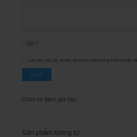
-Mẫn cảm với bất kỳ thành phần nào của thuốc
Thận trọng khi dùng thuốc:
-Đọc kỹ hướng dẫn trước khi dùng.
-Không nên đeo kính áp tròng khi đang sử dụn
Lái xe và vận hành máy móc:
Lưu tên của tôi, email, và trang web trong trình duyệt nà
-Thị lực bị ảnh hưởng khi dùng thuốc, nên thận 
Tác dụng không mong muốn khi 
Chưa có đánh giá nào.
Dasselta 5mg
Dasselta 5mg là thuốc gì? -Thuốc t
250.000
₫
Sản phẩm tương tự