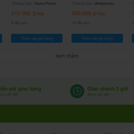
Thương hiệu:
Taisho Pharm
Thương hiệu:
Mediplantex
T
u trị hoặc nhân viên y tế.
210.000
₫
500.000
₫
/Hộp
/Hộp
của nhà sản xuất.
6 đã xem
19 đã xem
Thêm vào giỏ hàng
Thêm vào giỏ hàng
Xem thêm
t.
Giao nhanh 2 giờ
iễn phí giao hàng
ảo.
Xem chi tiết
m chi tiết
n/ngày.