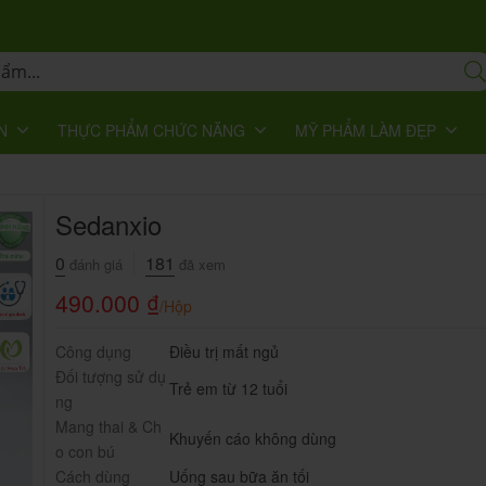
N
THỰC PHẨM CHỨC NĂNG
MỸ PHẨM LÀM ĐẸP
Sedanxio
0
181
đánh giá
đã xem
490.000
₫
/Hộp
Công dụng
Điều trị mất ngủ
Đối tượng sử dụ
Trẻ em từ 12 tuổi
ng
Mang thai & Ch
Khuyến cáo không dùng
o con bú
Cách dùng
Uống sau bữa ăn tối