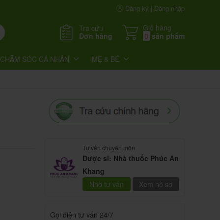
Đăng ký | Đăng nhập
Giỏ hàng
Tra cứu
Đơn hàng
0
sản phẩm
CHĂM SÓC CÁ NHÂN
MẸ & BÉ
Tư vấn chuyên môn
Dược sĩ: Nhà thuốc Phúc An
Khang
Nhờ tư vấn
Xem hồ sơ
Gọi điện tư vấn 24/7