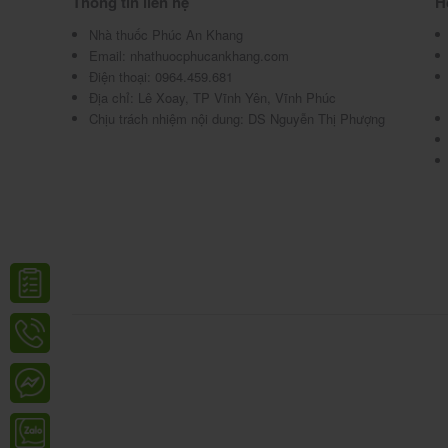
Thông tin liên hệ
H
Cần làm gì khi một lần quên khôn
Nhà thuốc Phúc An Khang
Email:
nhathuocphucankhang.com
trí?
Điện thoại:
0964.459.681
Địa chỉ:
Lê Xoay, TP Vĩnh Yên, Vĩnh Phúc
Chịu trách nhiệm nội dung: DS Nguyễn Thị Phượng
Quên uống thuốc:
-Uống ngay khi nhớ ra, nếu gần liều tiếp theo b
Quá liều:
-Chưa có báo cáo nào.
Xử trí:
-Có dấu hiệu bất thường đến cơ sở y tế gần nhất
Tránh dùng đồng thời các thuốc v
Sedanxio