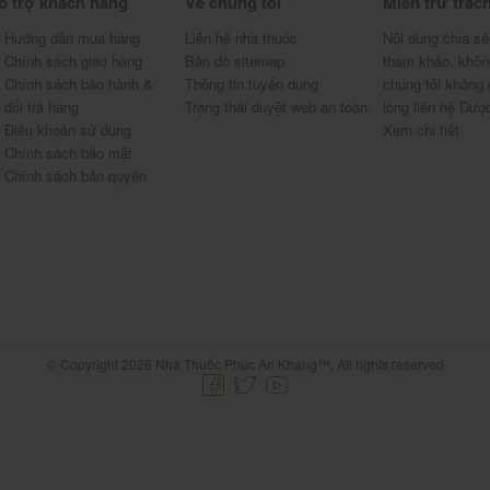
ỗ trợ khách hàng
Về chúng tôi
Miễn trừ trác
g uống thuốc, quá liều và cách xử
Hướng dẫn mua hàng
Liên hệ nhà thuốc
Nội dung chia sẻ
Chính sách giao hàng
Bản đồ sitemap
tham khảo, khôn
Chính sách bảo hành &
Thông tin tuyển dụng
chúng tôi không 
đổi trả hàng
Trạng thái duyệt web an toàn.
lòng liên hệ Dượ
Điều khoản sử dụng
Xem chi tiết
Chính sách bảo mật
Chính sách bản quyền
ỏ qua liều đã quên, không uống gấp đôi liều.
 để có hướng xử trí kịp thời.
© Copyright 2026 Nhà Thuốc Phúc An Khang™, All rights reserved
à thức ăn khi đang sử dụng thuốc