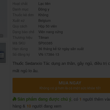
Hoạt chất
Lạc tiên
Danh mục
Đông y
Thuốc kê đơn
Không
Xuất xứ
Belgium
Quy cách
Hộp 50 viên
Dạng bào chế
Viên nang cứng
Thương hiệu
Tilman
Mã SKU
SP00385
Hạn dùng
36 tháng kể từ ngày sản xuất
Số đăng ký
VN-17384-13
Thuốc Sedanxio
Tác dụng an thần, gây ngủ, điều trị
mất ngủ lo âu.
MUA NGAY
Không có gì hơn là có một sức khỏe tốt
, có
người thêm vào
Sản phẩm đang được chú ý
1
hàng &
người đang xem
10