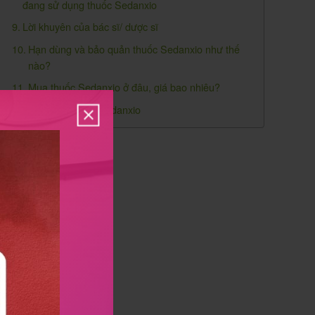
đang sử dụng thuốc Sedanxio
Lời khuyên của bác sĩ/ dược sĩ
Hạn dùng và bảo quản thuốc Sedanxio như thế
nào?
Mua thuốc Sedanxio ở đâu, giá bao nhiêu?
Đánh giá thuốc Sedanxio