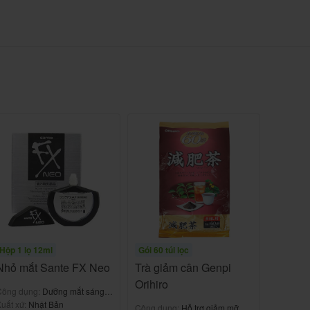
Hộp 1 lọ 12ml
Gói 60 túi lọc
Nhỏ mắt Sante FX Neo
Trà giảm cân Genpi
Orihiro
Công dụng:
Dưỡng mắt sáng
khỏe
uất xứ:
Nhật Bản
Công dụng:
Hỗ trợ giảm mỡ