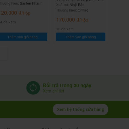
hương hiệu:
Santen Pharm
thừa
Xuất xứ:
Nhật Bản
Thương hiệu:
Orihiro
120.000
₫
/Hộp
170.000
₫
/Hộp
34 đã xem
12 đã xem
Thêm vào giỏ hàng
Thêm vào giỏ hàng
Đổi trả trong 30 ngày
Xem chi tiết
Xem hệ thống cửa hàng