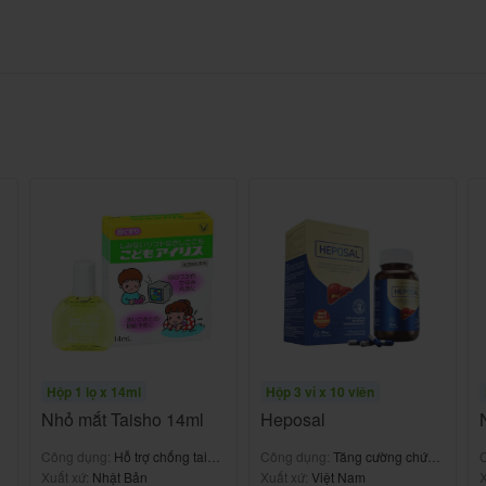
và vận hành máy móc.
dùng thuốc Sedanxio
o đơn, điều trị tăng huyết áp...
Hộp 1 lọ x 14ml
Hộp 3 vỉ x 10 viên
 nào xẩy ra.
Nhỏ mắt Taisho 14ml
Heposal
ế nào và liều lượng?
Công dụng:
Hỗ trợ chống tai
Công dụng:
Tăng cường chức
bức xạ cho bé
Xuất xứ:
Nhật Bản
năng gan
Xuất xứ:
Việt Nam
X