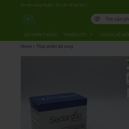
|
An tâm dùng thuốc
Tư vấn hỗ trợ 24/7
GỬI ĐƠN THUỐC
THUỐC OTC
THUỐC KÊ ĐƠ
Home
»
Thực phẩm bổ sung