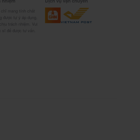
h nhiệm
Dịch vụ vận chuyển
 chỉ mang tính chất
g được tự ý áp dụng,
chịu trách nhiệm. Vui
c sĩ để được tư vấn.