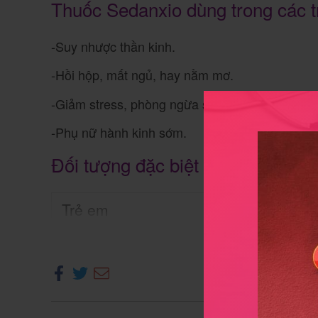
Thuốc Sedanxio dùng trong các 
-Suy nhược thần kinh.
-Hồi hộp, mất ngủ, hay nằm mơ.
-Giảm stress, phòng ngừa stress, giảm lo âu, 
-Phụ nữ hành kinh sớm.
Đối tượng đặc biệt
Trẻ em
Xe
Dùng cho trẻ ≥ 12 tuổi.
Phụ nữ cho con bú
Khuyến cáo không dùng.