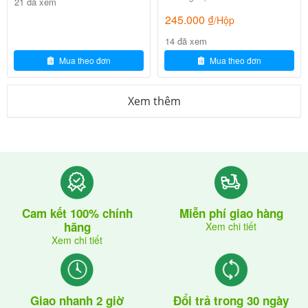
21 đã xem
245.000
₫
/Hộp
-Thức ăn: uống cùng hoặc không đều được.
14 đã xem
-Hấp thu B12 từ đường tiêu hóa có thể bị giảm khi
Mua theo đơn
Mua theo đơn
uống cùng Neomycin, Acid aminosalicylic, thuốc
kháng thụ thể Histamin H2, Colchicin.
Xem thêm
-Omeprazol làm giảm acid dịch vị, nên làm giảm hấp
thu B12 nếu uống cùng.
Lời khuyên của bác sĩ/ dược sĩ
Chế độ ăn uống, nghỉ ngơi.
Cam kết 100% chính
Miễn phí giao hàng
hãng
-Bổ sung đầy đủ chất dinh dưỡng giúp cơ thể khỏe
Xem chi tiết
Xem chi tiết
mạnh.
-Nên bổ sung trái cây, rau có lá màu xanh đậm, củ,
ngũ cốc nguyên hạt, sữa đậu nành, sữa chua,…
Giao nhanh 2 giờ
Đổi trả trong 30 ngày