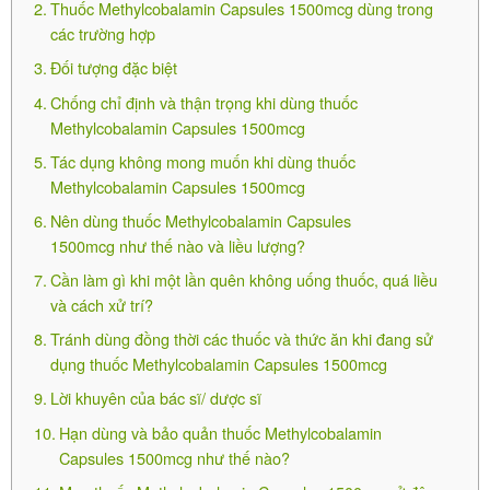
Thuốc Methylcobalamin Capsules 1500mcg dùng trong
-Thuốc không gây ảnh hưởng.
các trường hợp
Đối tượng đặc biệt
Tác dụng không mong muốn khi dùng
Chống chỉ định và thận trọng khi dùng thuốc
thuốc Methylcobalamin Capsules
Methylcobalamin Capsules 1500mcg
1500mcg
Tác dụng không mong muốn khi dùng thuốc
Methylcobalamin Capsules 1500mcg
Nên dùng thuốc Methylcobalamin Capsules
Aurozapine 30
1500mcg như thế nào và liều lượng?
320.000
₫
Cần làm gì khi một lần quên không uống thuốc, quá liều
và cách xử trí?
Tránh dùng đồng thời các thuốc và thức ăn khi đang sử
dụng thuốc Methylcobalamin Capsules 1500mcg
Lời khuyên của bác sĩ/ dược sĩ
-Ăn không ngon.
Hạn dùng và bảo quản thuốc Methylcobalamin
-Tiêu chảy.
Capsules 1500mcg như thế nào?