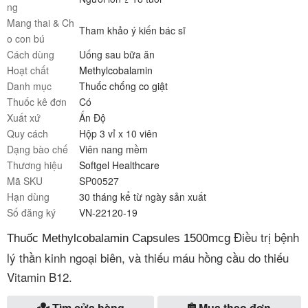
ng
Mang thai & Ch
Tham khảo ý kiến bác sĩ
o con bú
Cách dùng
Uống sau bữa ăn
Hoạt chất
Methylcobalamin
Danh mục
Thuốc chống co giật
Thuốc kê đơn
Có
Xuất xứ
Ấn Độ
Quy cách
Hộp 3 vỉ x 10 viên
Dạng bào chế
Viên nang mềm
Thương hiệu
Softgel Healthcare
Mã SKU
SP00527
Hạn dùng
30 tháng kể từ ngày sản xuất
Số đăng ký
VN-22120-19
Điều trị bệnh
Thuốc Methylcobalamin Capsules 1500mcg
lý thần kinh ngoại biên, và thiếu máu hồng cầu do thiếu
Vitamin B12.
Tìm cửa hàng
Mua theo đơn