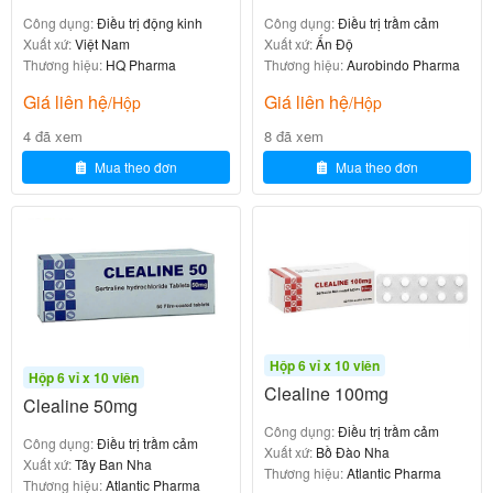
-Uống nguyên viên, không bẻ, hoặc nghiền nát.
Công dụng:
Điều trị động kinh
Công dụng:
Điều trị trầm cảm
Xuất xứ:
Việt Nam
Xuất xứ:
Ấn Độ
Liều dùng:
Thương hiệu:
HQ Pharma
Thương hiệu:
Aurobindo Pharma
Giá liên hệ
Giá liên hệ
/Hộp
/Hộp
Tùy thuộc lứa tuổi, bác sĩ chỉ định liều cụ thể, liều
tham khảo.
4 đã xem
8 đã xem
Mua theo đơn
Mua theo đơn
-1 viên/lần/ngày.
Cần làm gì khi một lần quên không
uống thuốc, quá liều và cách xử trí?
Quên uống thuốc:
Hộp 6 vỉ x 10 viên
-Uống ngay khi nhớ ra, nếu gần liều tiếp theo bỏ qua
Hộp 6 vỉ x 10 viên
Clealine 100mg
liều đã quên, không uống gấp đôi liều.
Clealine 50mg
Công dụng:
Điều trị trầm cảm
Công dụng:
Điều trị trầm cảm
Quá liều:
Xuất xứ:
Bồ Đào Nha
Xuất xứ:
Tây Ban Nha
Thương hiệu:
Atlantic Pharma
Thương hiệu:
Atlantic Pharma