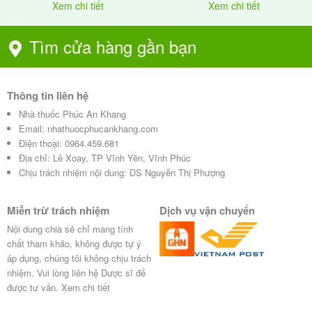
Xem chi tiết
Xem chi tiết
-Uống nhiều nước, ngủ đủ mỗi ngày.
-Luyện tập thể dục thường xuyên.
Tìm cửa hàng gần bạn
-Hạn chế đồ ăn đóng hộp, đồ chiên rán nhiều dầu
mỡ.
Thông tin liên hệ
-Hạn chế rượu, bia, thuốc lá chất kích thích.
Nhà thuốc Phúc An Khang
Email:
nhathuocphucankhang.com
Hạn dùng và bảo quản thuốc
Điện thoại:
0964.459.681
Địa chỉ:
Lê Xoay, TP Vĩnh Yên, Vĩnh Phúc
Methylcobalamin Capsules 1500mcg
Chịu trách nhiệm nội dung: DS Nguyễn Thị Phượng
như thế nào?
Miễn trừ trách nhiệm
Dịch vụ vận chuyển
Nội dung chia sẻ chỉ mang tính
-Hạn dùng 30 tháng kể từ ngày sản xuất.
chất tham khảo, không được tự ý
áp dụng, chúng tôi không chịu trách
0
-Bảo quản nhiệt độ dưới 30
c, tránh ánh sáng, tránh
nhiệm. Vui lòng liên hệ Dược sĩ để
ẩm.
được tư vấn.
Xem chi tiết
-Để xa tầm tay trẻ em.