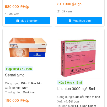
-Chưa có báo cáo nào.
810.000
₫
/Hộp
580.000
₫
/Hộp
Xử trí:
21 đã xem
18 đã xem
-Có triệu chứng bất thường báo ngay cho bác sĩ điều
Mua theo đơn
Mua theo đơn
trị.
Tránh dùng đồng thời các thuốc và
thức ăn khi đang sử dụng thuốc
Methylcobalamin Capsules 1500mcg
Cần liệt kê đầy đủ các loại thuốc bạn đang sử dụng
Hộp 10 vỉ x 10 viên
để bác sĩ có hướng điều trị phù hợp.
Sernal 2mg
Cần liệt kê đầy đủ các loại thuốc bạn đang sử dụng
Hộp 5 ống x 15ml
Công dụng:
Điều trị tâm thần
Xuất xứ:
Việt Nam
Lilonton 3000mg/15ml
để bác sĩ có hướng điều trị phù hợp.
Thương hiệu:
Davipharm
Công dụng:
Giúp cải thiện trí nhớ
-Methylcobalamin trong huyết thanh có thể bị giảm do
190.000
₫
/Hộp
Xuất xứ:
Đài Loan
dùng thuốc tránh thai.
Thương hiệu:
Siu Guan Chem