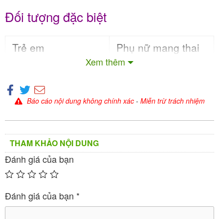
Đối tượng đặc biệt
Trẻ em
Phụ nữ mang thai
Xem thêm
Khuyến cáo không dù
Khuyến cáo không dùn
ng.
g.
Báo cáo nội dung không chính xác
-
Miễn trừ trách nhiệm
Phụ nữ cho con bú
Người cao tuổi
Khuyến cáo không dù
Dùng được.
ng.
THAM KHẢO NỘI DUNG
Đánh giá của bạn
Chống chỉ định và thận trọng khi dùng
thuốc Methylcobalamin Capsules
Đánh giá của bạn
*
1500mcg