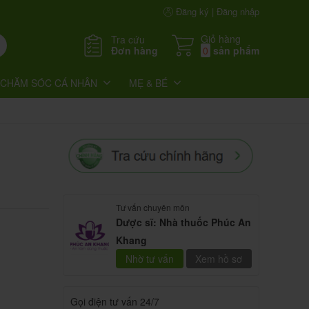
Đăng ký | Đăng nhập
Giỏ hàng
Tra cứu
Đơn hàng
0
sản phẩm
CHĂM SÓC CÁ NHÂN
MẸ & BÉ
Tư vấn chuyên môn
Dược sĩ: Nhà thuốc Phúc An
Khang
Nhờ tư vấn
Xem hồ sơ
Gọi điện tư vấn 24/7