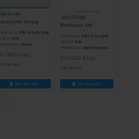
Hộp 30 viên
Hộp 100 viên
Levothyrox 50mcg
Berlthyrox 100
Công dụng:
Điều trị bướu giáp
Công dụng:
Điều trị suy giúp
uất xứ:
Đức
Xuất xứ:
Đức
hương hiệu:
Merck
Thương hiệu:
Berlin Chemie
50.000
₫
AG
/Hộp
210.000
₫
/Hộp
313 đã xem
208 đã xem
Mua theo đơn
Mua theo đơn