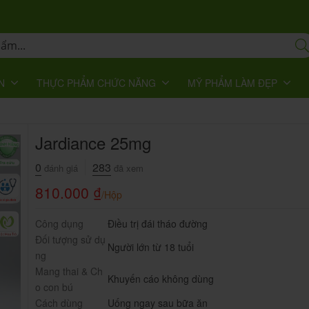
N
THỰC PHẨM CHỨC NĂNG
MỸ PHẨM LÀM ĐẸP
Jardiance 25mg
0
283
đánh giá
đã xem
810.000
₫
/Hộp
Công dụng
Điều trị đái tháo đường
Đối tượng sử dụ
Người lớn từ 18 tuổi
ng
Mang thai & Ch
Khuyến cáo không dùng
o con bú
Cách dùng
Uống ngay sau bữa ăn