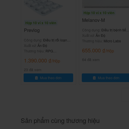
Fucidin H Cream 15g là thuốc gì? -T
120.000
₫
Hộp 10 vỉ x 10 viên
Melanov-M
Hộp 10 vỉ x 10 viên
-Hạ huyết áp.
Prevlog
Công dụng:
Điều trị bệnh tiểu
đường
Xuất xứ:
Ấn Độ
-Nấm, viêm âm đạo, âm hộ.
Công dụng:
Điều trị rối loạn
Thương hiệu:
Micro Labs
chuyển hóa protein
Xuất xứ:
Ấn Độ
655.000
₫
/Hộp
Thương hiệu:
RPG
-Viêm quy đầu, và các loại nhiễm khuẩn đường 
Lifesciences
1.390.000
₫
64 đã xem
/Hộp
-Ngứa.
23 đã xem
-Giảm thể tích.
Mua theo đơn
Mua theo đơn
-Tiểu khó.
-Tăng Creatinin trong máu.
-Tăng Hematocrit.
Sản phẩm cùng thương hiệu
-Tăng lipid huyết thanh.