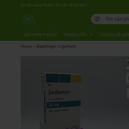
|
An tâm dùng thuốc
Tư vấn hỗ trợ 24/7
GỬI ĐƠN THUỐC
THUỐC OTC
THUỐC KÊ ĐƠ
Home
»
Boehringer Lngelheim