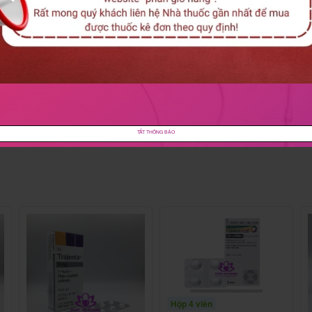
y cho lần bình luận kế tiếp của tôi.
TẮT THÔNG BÁO
đối tượng này.
dùng thuốc Jardiance 25mg
Hộp 4 viên