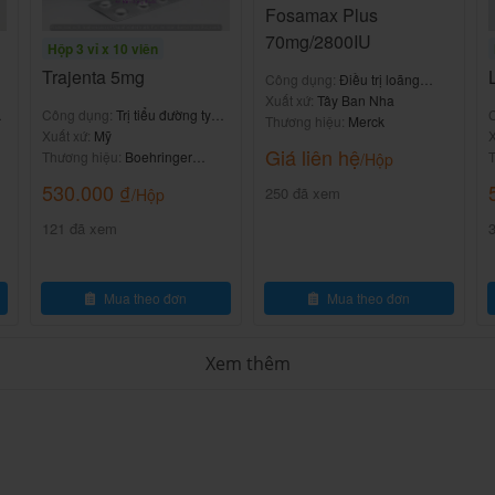
huốc theo đơn, điều trị viêm...
Fosamax Plus
70mg/2800IU
Hộp 3 vỉ x 10 viên
Trajenta 5mg
Công dụng:
Điều trị loãng
xương
Xuất xứ:
Tây Ban Nha
Công dụng:
Trị tiểu đường tyup
Thương hiệu:
Merck
2
Xuất xứ:
Mỹ
X
Giá liên hệ
Thương hiệu:
Boehringer
T
/Hộp
Ingelheim
530.000
₫
250 đã xem
/Hộp
sinh dục khác, nhiễm khuẩn đường tiết niệu.
121 đã xem
Mua theo đơn
Mua theo đơn
Xem thêm