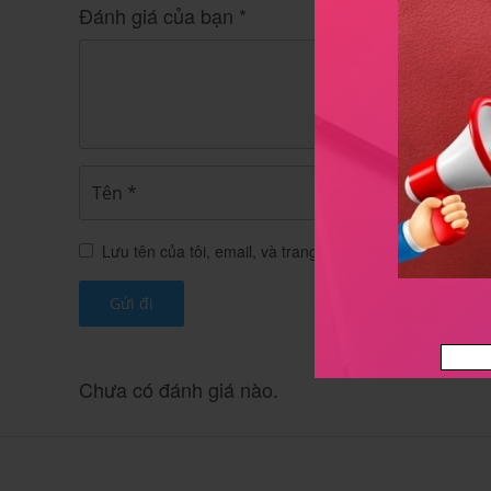
Đánh giá của bạn
*
-Mẫn cảm với bất kỳ thành phần nào của thuốc
-Tăng Calci máu/ niệu.
-Người bị nhiễm độc do dùng quá liều Vitamin 
-Suy thận.
-Sỏi Calci thận.
Lưu tên của tôi, email, và trang web trong trình duyệt nà
-Đang dùng chế phẩm chứa Vitamin D.
-Phenylketon niệu.
Thận trọng khi dùng thuốc
Chưa có đánh giá nào.
-Không sử dụng khi ống thuốc xuất hiện tủa trắ
-Sử dụng đúng liều khuyến cáo, không thay đổi 