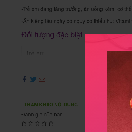
-Trẻ em đang tăng trưởng, ăn uống kém, cơ thể
-Ăn kiêng lâu ngày có nguy cơ thiếu hụt Vitami
Đối tượng đặc biệt
Trẻ em
Xe
Dùng cho trẻ > 1 tuổi.
Phụ nữ cho con bú
Tham khảo ý kiến bác sĩ.
THAM KHẢO NỘI DUNG
Chống chỉ định và thận trọng khi
Đánh giá của bạn
Không dùng thuốc trong các trường hợ