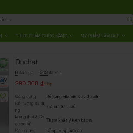
N
THỰC PHẨM CHỨC NĂNG
MỸ PHẨM LÀM ĐẸP
Duchat
0
343
đánh giá
đã xem
290.000
₫
/Hộp
Công dụng
Bổ sung vitamin & acid amin
Đối tượng sử dụ
Trẻ em từ 1 tuổi
ng
Mang thai & Ch
Tham khảo ý kiến bác sĩ
o con bú
Cách dùng
Uống trong bữa ăn