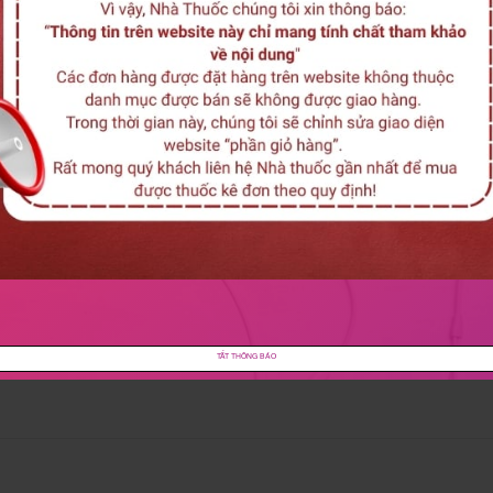
.
D.
y cho lần bình luận kế tiếp của tôi.
TẮT THÔNG BÁO
ng, có mùi khó chụi.
liều lượng.