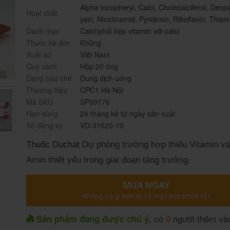
Alpha tocopheryl
,
Calci
,
Cholecalciferol
,
Dexpa
Hoạt chất
ysin
,
Nicotinamid
,
Pyridoxin
,
Riboflavin
,
Thiam
Danh mục
Calci/phối hộp vitamin với calci
Thuốc kê đơn
Không
Xuất xứ
Việt Nam
Quy cách
Hộp 20 ống
Dạng bào chế
Dung dịch uống
Thương hiệu
CPC1 Hà Nội
Mã SKU
SP00176
Hạn dùng
24 tháng kể từ ngày sản xuất
Số đăng ký
VD-31620-19
Thuốc Duchat
Dự phòng trường hợp thiếu Vitamin và
Amin thiết yếu trong giai đoạn tăng trưởng.
MUA NGAY
Không có gì hơn là có một sức khỏe tốt
, có
người thêm vào
Sản phẩm đang được chú ý
0