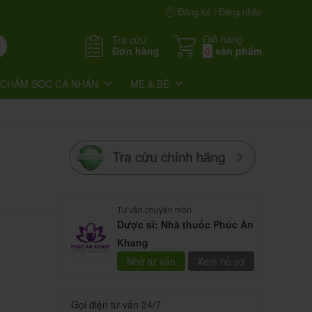
Đăng ký | Đăng nhập
Giỏ hàng
Tra cứu
Đơn hàng
0
sản phẩm
CHĂM SÓC CÁ NHÂN
MẸ & BÉ
Tư vấn chuyên môn
Dược sĩ: Nhà thuốc Phúc An
Khang
Nhờ tư vấn
Xem hồ sơ
Gọi điện tư vấn 24/7