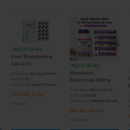
dùng thuốc Duchat
Hộp 2 vỉ x 15 viên
Elevit Breastfeeding
 theo đơn, chỉ định chống viêm, giảm...
(sau sinh)
Hộp 1 lọ 120 viên
Magnesium
Công dụng:
Bổ sung Vitamin &
Bisglycinate 200mg
khoáng chất
Xuất xứ:
Úc
Thương hiệu:
Bayer Pharma
&
Công dụng:
Giảm chuột rút,
AG
410.000
₫
/Hộp
tăng cường sức khỏe thần kinh
Xuất xứ:
Canada
nào và liều lượng?
Thương hiệu:
Webber Naturals
t
X
5 đã xem
T
Giá liên hệ
/Hộp
u trị hoặc nhân viên y tế.
23 đã xem
của nhà sản xuất.