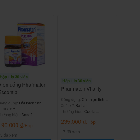
Hộp 1 lọ 30 viên
Hộp 1 lọ 30 viên
Viên uống Pharmaton
Pharmaton Vitality
Essential
Công dụng:
Cải thiện tình
Công dụng:
Cải thiện tình
trạng mệt mỏi, căng thẳng
Xuất xứ:
Ba Lan
rạng mệt mỏi, căng thẳng
uất xứ:
Ý
Thương hiệu:
Opella
hương hiệu:
Sanofi
Healthcare
235.000
₫
/Hộp
190.000
₫
/Hộp
17 đã xem
13 đã xem