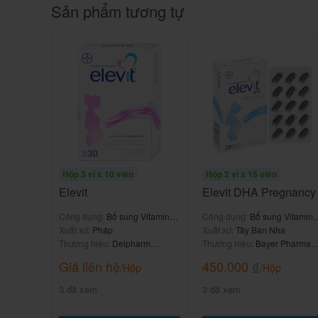
Lái xe và vận hành máy móc
Sản phẩm tương tự
-Thuốc không gây ảnh hưởng.
Tác dụng không mong muốn khi 
Fuxicure 400mg
Fuxicure 400mg là thuốc gì? -Thuốc
395.000
₫
Hộp 3 vỉ x 10 viên
Hộp 2 vỉ x 15 viên
Elevit
Elevit DHA Pregnancy
-Chưa có báo cáo nào.
Công dụng:
Bổ sung Vitamin &
Công dụng:
Bổ sung Vitamin 
khoáng chất
Xuất xứ:
Pháp
khoáng chất
Xuất xứ:
Tây Ban Nha
Nên dùng thuốc Duchat
như thế 
Thương hiệu:
Delpharm
Thương hiệu:
Bayer Pharma
Gaillard
AG
Giá liên hệ
450.000
₫
/Hộp
/Hộp
Tuân thủ chặt chẽ theo đơn thuốc của bác sĩ điề
3 đã xem
3 đã xem
Liều dùng tham khảo theo hướng dẫn sử dụng 