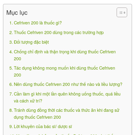
-Tiền sử co giật.
Mục lục
-Suy gan, thận.
Cefriven 200 là thuốc gì?
Lái xe và vận hành máy móc
Thuốc Cefriven 200 dùng trong các trường hợp
Đối tượng đặc biệt
-Thuốc không gây ảnh hưởng.
Chống chỉ định và thận trọng khi dùng thuốc Cefriven
Tác dụng không mong muốn khi dùng
200
thuốc Cefriven 200
Tác dụng không mong muốn khi dùng thuốc Cefriven
200
Nên dùng thuốc Cefriven 200 như thế nào và liều lượng?
Flexamin ASU
Cần làm gì khi một lần quên không uống thuốc, quá liều
940.000
₫
và cách xử trí?
Tránh dùng đồng thời các thuốc và thức ăn khi đang sử
dụng thuốc Cefriven 200
Lời khuyên của bác sĩ/ dược sĩ