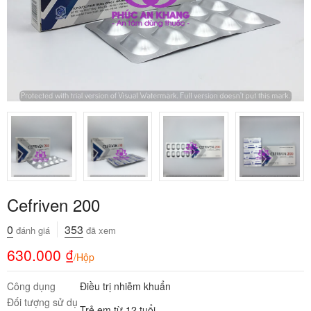
Cefriven 200
0
353
đánh giá
đã xem
630.000
₫
/Hộp
Công dụng
Điều trị nhiễm khuẩn
Đối tượng sử dụ
Trẻ em từ 12 tuổi