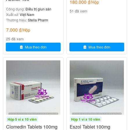
Thông báo ngay cho bác sĩ nếu gặp các
180.000
₫
/Hộp
Công dụng:
Điều trị giun sán
triệu chứng sau:
51 đã xem
Xuất xứ:
Việt Nam
Thương hiệu:
Stella Pharm
-Đau đầu.
7.000
₫
/Hộp
-Đái máu.
25 đã xem
Mua theo đơn
Mua theo đơn
-Buồn nôn, nôn.
-Tiêu chảy,…
Nên dùng thuốc Cefriven 200 như thế
nào và liều lượng?
Tuân thủ chặt chẽ theo đơn thuốc của bác sĩ điều trị
hoặc nhân viên y tế.
Liều dùng tham khảo theo hướng dẫn sử dụng của
Hộp 5 vỉ x 10 viên
Hộp 1 vỉ x 10 viên
Clomedin Tablets 100mg
Eszol Tablet 100mg
nhà sản xuất.