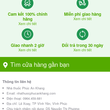
Quá liều:
-Uống quá liều gây buồn nôn, nôn, đau thượng vị,
Cam kết 100% chính
Miễn phí giao hàng
tiêu chảy, co giật.
hãng
Xem chi tiết
Xem chi tiết
Xử trí:
-Đến cơ sở y tế gần nhất để có hướng xử trí kịp thời.
Giao nhanh 2 giờ
Đổi trả trong 30 ngày
Tránh dùng đồng thời các thuốc và
Xem chi tiết
Xem chi tiết
thức ăn khi đang sử dụng thuốc
Tìm cửa hàng gần bạn
Cefriven 200
Cần liệt kê đầy đủ các loại thuốc bạn đang sử dụng
Thông tin liên hệ
để bác sĩ có hướng điều trị phù hợp.
Nhà thuốc Phúc An Khang
Email:
nhathuocphucankhang.com
-Kết hợp thuốc kháng Histamin H2 làm tăng nguy cơ
Điện thoại:
0964.459.681
quá liều do tăng nồng độ Ceftibuten trong máu.
Địa chỉ:
Lê Xoay, TP Vĩnh Yên, Vĩnh Phúc
Chịu trách nhiệm nội dung: DS Nguyễn Thị Phượng