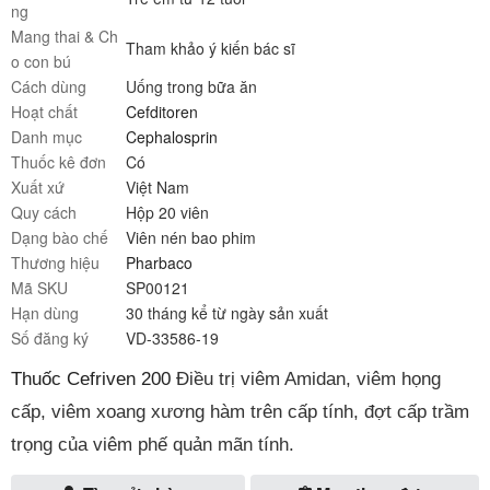
ng
Mang thai & Ch
Tham khảo ý kiến bác sĩ
o con bú
Cách dùng
Uống trong bữa ăn
Hoạt chất
Cefditoren
Danh mục
Cephalosprin
Thuốc kê đơn
Có
Xuất xứ
Việt Nam
Quy cách
Hộp 20 viên
Dạng bào chế
Viên nén bao phim
Thương hiệu
Pharbaco
Mã SKU
SP00121
Hạn dùng
30 tháng kể từ ngày sản xuất
Số đăng ký
VD-33586-19
Thuốc Cefriven 200
Điều trị viêm Amidan, viêm họng
cấp, viêm xoang xương hàm trên cấp tính, đợt cấp trầm
trọng của viêm phế quản mãn tính.