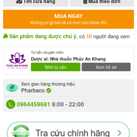
Tìm cửa hàng
Mua theo đơn
MUA NGAY
Không có gì hơn là có một sức khỏe tốt
, có
người đang xem
Sản phẩm đang được chú ý
10
Tư vấn chuyên môn
Dược sĩ: Nhà thuốc Phúc An Khang
Nhờ tư vấn
Xem hồ sơ
Xem gian hàng thương hiệu
Pharbaco
0964459681
8:00 - 22:00