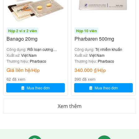
-2 viên/lần, ngày 2 lần, uống trong 14 ngày.
+Bệnh suy thận:
-Độ thanh thải Creatinin 30 – 40ml/phút 1 viên/ngày.
Hộp 2 vỉ x 2 viên
Hộp 10 viên
Banago 20mg
Pharbaren 500mg
-Độ thanh thải Creatinin 5 – 29ml/phút 1/2 viên/ngày.
Công dụng:
Rối loạn cương
Công dụng:
Trị nhiễm khuẩn
-Đang điều trị thẩm phân máu 2 viên/ngày vào cuối
dương
Xuất xứ:
Việt Nam
Xuất xứ:
Việt Nam
Thương hiệu:
Pharbaco
Thương hiệu:
Pharbaco
mỗi lần thẩm phân.
Giá liên hệ
340.000
₫
/Hộp
/Hộp
Cần làm gì khi một lần quên không
62 đã xem
390 đã xem
uống thuốc, quá liều và cách xử trí?
Mua theo đơn
Mua theo đơn
Quên uống thuốc:
Xem thêm
-Uống ngay khi nhớ ra, nếu gần liều tiếp theo bỏ qua
liều đã quên đã quên, không uống gấp đôi liều.