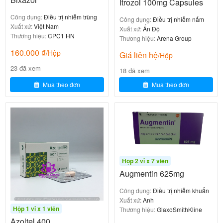
-Nhiễm nấm.
Itrozol 100mg Capsules
-Đái máu.
Công dụng:
Điều trị nhiễm trùng
Công dụng:
Điều trị nhiễm nấm
-Tăng Glucose huyết.
Xuất xứ:
Việt Nam
Xuất xứ:
Ấn Độ
Thương hiệu:
CPC1 HN
Thương hiệu:
Arena Group
-Viêm phổi kẽ.
160.000
₫
/Hộp
Giá liên hệ
/Hộp
-Giảm bạch cầu.
23 đã xem
18 đã xem
-Tăng kali máu.
Mua theo đơn
Mua theo đơn
-Hoại tử da nhiễm độc.
-Giảm Natri máu.
-Viêm đại tràng giả mạc.
-Hội chứng StevensJohnson.
Hộp 2 vỉ x 7 viên
Augmentin 625mg
-Xuất huyết giảm tiểu cầu.
Công dụng:
Điều trị nhiễm khuẩn
Xuất xứ:
Anh
Hộp 1 vỉ x 1 viên
Thương hiệu:
GlaxoSmithKline
Azoltel 400