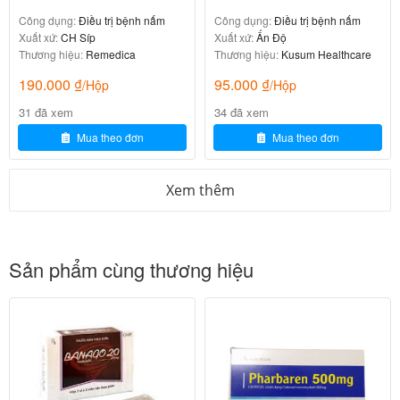
Công dụng:
Điều trị bệnh nấm
Công dụng:
Điều trị bệnh nấm
Cách uống thuốc:
Xuất xứ:
CH Síp
Xuất xứ:
Ấn Độ
Thương hiệu:
Remedica
Thương hiệu:
Kusum Healthcare
-Uống cùng với thức ăn nhằm làm tăng hấp thu thuốc
190.000
₫
95.000
₫
/Hộp
/Hộp
vào máu.
31 đã xem
34 đã xem
Liều dùng:
Mua theo đơn
Mua theo đơn
Theo chỉ định của bác sĩ, liều tham khảo.
Xem thêm
Trẻ em > 12 tuổi, người lớn:
+Viêm họng, viêm Amidan:
Sản phẩm cùng thương hiệu
-1 viên/lần, ngày 2 lần, uống trong 10 ngày.
+Nhiễm khuẩn da và tổ chức dưới da:
-1 viên/lần, 2 lần/ngày, uống trong 10 ngày.
+Viêm phổi mắc tại cộng đồng: