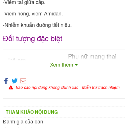
-Viêm tai giữa cấp.
-Viêm họng, viêm Amidan.
-Nhiễm khuẩn đường tiết niệu.
Đối tượng đặc biệt
Phụ nữ mang thai
Trẻ em
Xem thêm
Tham khảo ý kiến bác
Dùng cho trẻ > 12 tuổi.
sĩ.
Báo cáo nội dung không chính xác
-
Miễn trừ trách nhiệm
Phụ nữ cho con bú
Người cao tuổi
Tham khảo ý kiến bác
Dùng được.
sĩ.
THAM KHẢO NỘI DUNG
Đánh giá của bạn