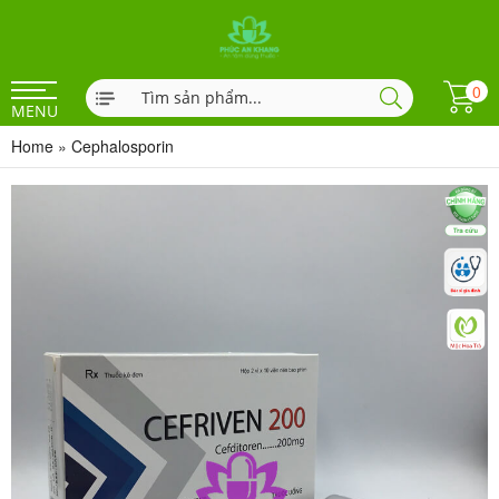
0
MENU
Home
»
Cephalosporin