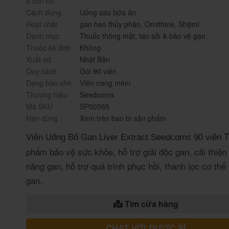
o con bú
Cách dùng
Uống sau bữa ăn
Hoạt chất
gan heo thủy phân
,
Ornithine
,
Shijimi
Danh mục
Thuốc thông mật, tan sỏi & bảo vệ gan
Thuốc kê đơn
Không
Xuất xứ
Nhật Bản
Quy cách
Gói 90 viên
Dạng bào chế
Viên nang mềm
Thương hiệu
Seedcoms
Mã SKU
SP00565
Hạn dùng
Xem trên bao bì sản phẩm
T
Viên Uống Bổ Gan Liver Extract Seedcoms 90 viên
phẩm bảo vệ sức khỏe, hỗ trợ giải độc gan, cải thiện
năng gan, hỗ trợ quá trình phục hồi, thanh lọc cơ thể 
gan.
Tìm cửa hàng
CHAT VỚI DƯỢC SĨ