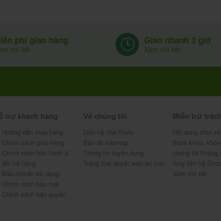
Giao nhanh 2 giờ
iễn phí giao hàng
Xem chi tiết
m chi tiết
 tránh ẩm.
ract Seedcoms 90 viên ở đâu, giá
ỗ trợ khách hàng
Về chúng tôi
Miễn trừ trác
Hướng dẫn mua hàng
Liên hệ nhà thuốc
Nội dung chia sẻ
Chính sách giao hàng
Bản đồ sitemap
tham khảo, khôn
ên được bán tại các quầy thuốc, nhà thuốc trên
Chính sách bảo hành &
Thông tin tuyển dụng
chúng tôi không 
 hỗ trợ mua thuốc theo đơn và giao thuốc tại nhà.
đổi trả hàng
Trạng thái duyệt web an toàn.
lòng liên hệ Dượ
Điều khoản sử dụng
Xem chi tiết
TẠI NHÀ,
.
Tại đây
Chính sách bảo mật
Chính sách bản quyền
m 90 viên tham khảo tại Nhà thuốc Phúc An