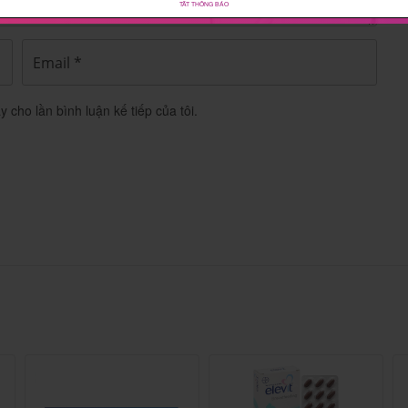
TẮT THÔNG BÁO
tác dụng thay thế thuốc chữa bệnh.
y cho lần bình luận kế tiếp của tôi.
dùng Viên Uống Bổ Gan Liver
ra 140mg
mg là thuốc gì? -Thực phẩm chăm sóc...