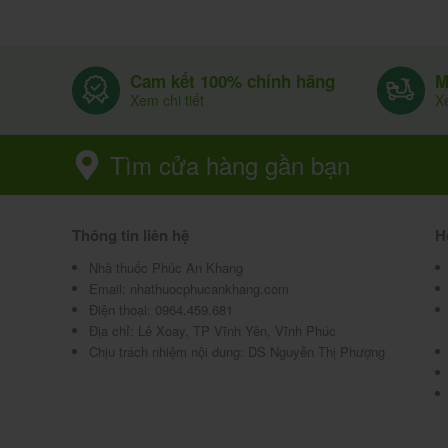
viên
Cam kết 100% chính hãng
M
-Hạn dùng xem trên bao bì sản phẩm.
Xem chi tiết
Xe
0
-Bảo quản nhiệt độ dưới 30
c, tránh ánh sáng,
Tìm cửa hàng gần bạn
-Để xa tầm tay trẻ em.
Mua Viên Uống Bổ Gan Liver Ext
Thông tin liên hệ
H
bao nhiêu?
Nhà thuốc Phúc An Khang
Email:
nhathuocphucankhang.com
Viên Uống Bổ Gan Liver Extract Seedcom 90 vi
Điện thoại:
0964.459.681
toàn quốc. Nhà thuốc Phúc An Khang có dịch vụ
Địa chỉ:
Lê Xoay, TP Vĩnh Yên, Vĩnh Phúc
Chịu trách nhiệm nội dung: DS Nguyễn Thị Phượng
Đăng ký GỬI ĐƠN THUỐC VÀ NHẬN THUỐC 
Giá Viên Uống
Bổ Gan Liver Extract Seedco
Khang là 210,000 đ/ hộp.