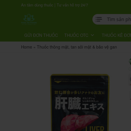
|
An tâm dùng thuốc
Tư vấn hỗ trợ 24/7
GỬI ĐƠN THUỐC
THUỐC OTC
THUỐC KÊ ĐƠ
Home
»
Thuốc thông mật, tan sỏi mật & bảo vệ gan