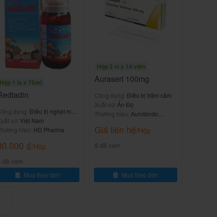
Hộp 2 vỉ x 14 viên
Aurasert 100mg
Hộp 1 lọ x 75ml
Redtadin
Công dụng:
Điều trị trầm cảm
Xuất xứ:
Ấn Độ
Công dụng:
Điều trị nghẹt mũi,
Thương hiệu:
Aurobindo
ổi mề đay
uất xứ:
Việt Nam
Pharma
Giá liên hệ
hương hiệu:
HD Pharma
/Hộp
80.000
₫
8 đã xem
/Hộp
5 đã xem
Mua theo đơn
Mua theo đơn