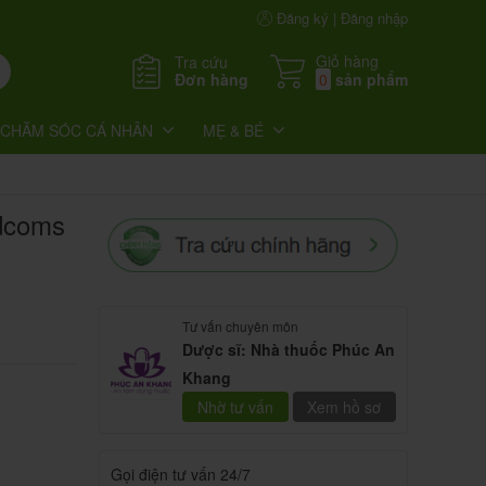
Đăng ký | Đăng nhập
Giỏ hàng
Tra cứu
Đơn hàng
0
sản phẩm
CHĂM SÓC CÁ NHÂN
MẸ & BÉ
edcoms
Tư vấn chuyên môn
Dược sĩ: Nhà thuốc Phúc An
Khang
Nhờ tư vấn
Xem hồ sơ
Gọi điện tư vấn 24/7