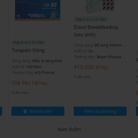
 nào xẩy ra.
er Extract Seedcoms 90 viên
như thế
Hộp 2 vỉ x 15 viên
Elevit Breastfeeding
(sau sinh)
Hộp 6 vỉ x 10 viên
Công dụng:
Bổ sung Vitamin &
u trị hoặc nhân viên y tế.
Torapain 50mg
khoáng chất
Xuất xứ:
Úc
Thương hiệu:
Bayer Pharma
của nhà sản xuất.
&
Công dụng:
Điều trị động kinh
AG
410.000
₫
Xuất xứ:
Việt Nam
/Hộp
Thương hiệu:
HQ Pharma
5 đã xem
n
X
Giá liên hệ
T
/Hộp
4 đã xem
Mua theo đơn
Thêm vào giỏ hàng
Xem thêm
 Bổ Gan Liver Extract Seedcoms 90