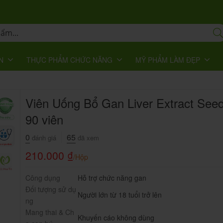
N
THỰC PHẨM CHỨC NĂNG
MỸ PHẨM LÀM ĐẸP
Viên Uống Bổ Gan Liver Extract Se
90 viên
0
65
đánh giá
đã xem
210.000
₫
/Hộp
Công dụng
Hỗ trợ chức năng gan
Đối tượng sử dụ
Người lớn từ 18 tuổi trở lên
ng
Mang thai & Ch
Khuyến cáo không dùng