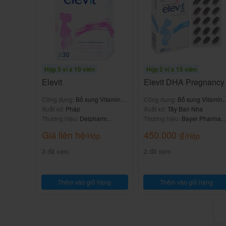
Báo cho bác sĩ nếu gặp bất kỳ tác dụng phụ
Nên dùng Viên Uống Bổ Gan Liv
nào và liều lượng?
Hộp 3 vỉ x 10 viên
Hộp 2 vỉ x 15 viên
Tuân thủ chặt chẽ theo đơn thuốc của bác sĩ điề
Elevit
Elevit DHA Pregnancy
Liều dùng tham khảo theo hướng dẫn sử dụng 
Công dụng:
Bổ sung Vitamin &
Công dụng:
Bổ sung Vitamin 
khoáng chất
Xuất xứ:
Pháp
khoáng chất
Xuất xứ:
Tây Ban Nha
Cách dùng:
Thương hiệu:
Delpharm
Thương hiệu:
Bayer Pharma
Gaillard
AG
Giá liên hệ
450.000
₫
/Hộp
/Hộp
-Uống sau bữa ăn vào buổi sáng hoặc tối.
3 đã xem
2 đã xem
Liều dùng:
Theo chỉ định của bác sĩ/ liều tham khảo.
Thêm vào giỏ hàng
Thêm vào giỏ hàng
-1 viên/ngày.
Hạn dùng và bảo quản Viên Uống