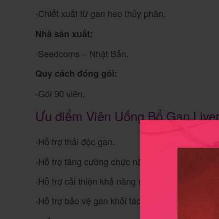
-Chiết xuất từ gan heo thủy phân.
Nhà sản xuất:
-Seedcoms – Nhật Bản.
Quy cách đóng gói:
-Gói 90 viên.
Ưu điểm Viên Uống Bổ Gan Liver
-Hỗ trợ thải độc gan.
-Hỗ trợ tăng cường chức năng gan.
-Hỗ trợ cải thiện khả năng miễn dịch của cơ thể
-Hỗ trợ bảo vệ gan khỏi tác nhân có hại.