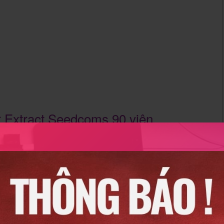
 Extract Seedcoms 90 viên
.