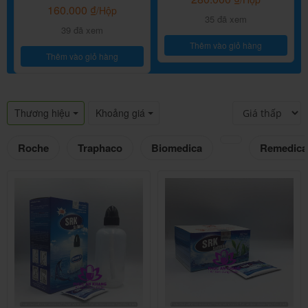
160.000
₫
/Hộp
35 đã xem
39 đã xem
Thêm vào giỏ hàng
Thêm vào giỏ hàng
Thương hiệu
Khoảng giá
Roche
Traphaco
Biomedica
Remedica