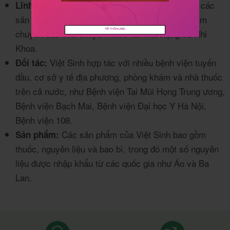
Công ty chuyên cung cấp các
Lĩnh vực hoạt động:
sản phẩm dược phẩm, đặc biệt là nhóm sản phẩm
TẮT THÔNG BÁO
chuyên sâu cho chuyên khoa Tai Mũi Họng và Nhi
Khoa.
Việt Sinh hợp tác với nhiều bệnh viện tuyến
Đối tác:
đầu, cơ sở y tế địa phương, phòng khám và nhà thuốc
trên cả nước, như Bệnh viện Tai Mũi Họng Trung ương,
Bệnh viện Bạch Mai, Bệnh viện Đại học Y Hà Nội,
Bệnh viện 108.
Các sản phẩm của Việt Sinh bao gồm
Sản phẩm:
thuốc, nguyên liệu và bao bì, trong đó một số nguyên
liệu được nhập khẩu từ các quốc gia như Áo và Ba
Lan.