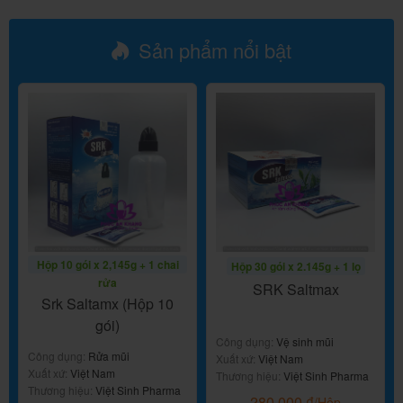
Sản phẩm nổi bật
Hộp 10 gói x 2,145g + 1 chai
Hộp 30 gói x 2.145g + 1 lọ
rửa
SRK Saltmax
Srk Saltamx (Hộp 10
gói)
Công dụng:
Vệ sinh mũi
Công dụng:
Rửa mũi
Xuất xứ:
Việt Nam
Xuất xứ:
Việt Nam
Thương hiệu:
Việt Sinh Pharma
Thương hiệu:
Việt Sinh Pharma
280.000
₫
/Hộp