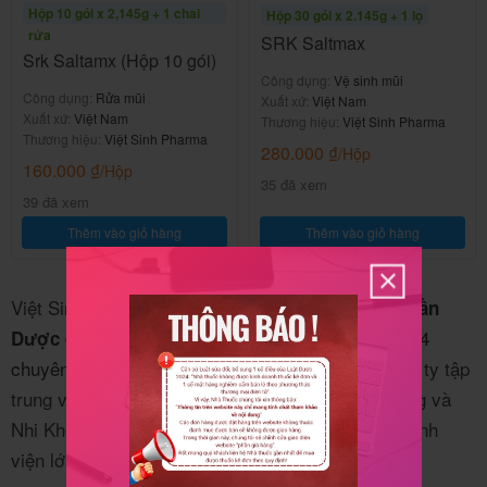
Hộp 10 gói x 2,145g + 1 chai
Hộp 30 gói x 2.145g + 1 lọ
rửa
SRK Saltmax
Srk Saltamx (Hộp 10 gói)
Công dụng:
Vệ sinh mũi
Công dụng:
Rửa mũi
Xuất xứ:
Việt Nam
Xuất xứ:
Việt Nam
Thương hiệu:
Việt Sinh Pharma
Thương hiệu:
Việt Sinh Pharma
280.000
₫
/Hộp
160.000
₫
/Hộp
35 đã xem
39 đã xem
Thêm vào giỏ hàng
Thêm vào giỏ hàng
Việt Sinh Pharma
là tên gọi tắt của
Công ty cổ phần
, được thành lập năm 2014
Dược quốc tế Việt Sinh
chuyên cung cấp các sản phẩm dược phẩm
. Công ty tập
trung vào các sản phẩm chuyên khoa Tai Mũi Họng và
Nhi Khoa. Việt Sinh có mạng lưới đối tác là các bệnh
viện lớn, phòng khám và nhà thuốc.