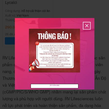
Lycalci
Công dụng:
Hỗ trợ cải thiện còi ăn
Xuất xứ:
Việt Nam
Thương hiệu:
RV Lifesciences
290.000
₫
/Hộp
26 đã xem
Thêm vào giỏ hàng
RV Lifesciences là thương hiệu chuyên sản xuất các sản
phẩm dược phẩm dạng uống, bao gồm viên nén và viên
nang, đáp ứng nhu cầu chăm sóc sức khỏe hàng ngày.
Thương hiệu sở hữu hệ thống nhà máy tiên tiến tại Ấn Độ
và Việt Nam, ứng dụng quy trình sản xuất hiện đại
TẮT THÔNG BÁO
(cGMP/PIC/S/WHO GMP) nhằm mang lại sản phẩm chất
lượng và phù hợp với người dùng. RV Lifesciences luôn
nỗ lực phát triển và hoàn thiện sản phẩm, đa dạng hóa