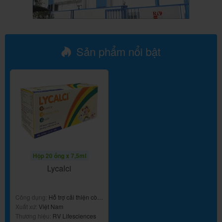
Sản phẩm nổi bật
Hộp 20 ống x 7,5ml
Lycalci
Công dụng:
Hỗ trợ cải thiện còi
ăn
Xuất xứ:
Việt Nam
Thương hiệu:
RV Lifesciences