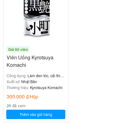
Gói 60 viên
Viên Uống Kyrotsuya
Komachi
Công dụng:
Làm đen tóc, cải thiện
tóc bạc sớm, dưỡng tóc dày khỏe
Xuất xứ:
Nhật Bản
Thương hiệu:
Kyrotsuya Komachi
300.000
₫
/Hộp
26 đã xem
Thêm vào giỏ hàng