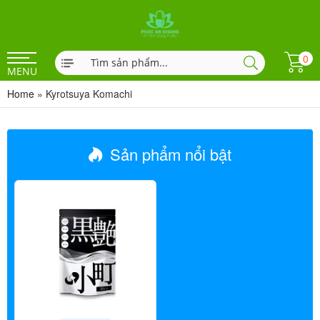
0
MENU
Home
»
Kyrotsuya Komachi
Sản phẩm nổi bật