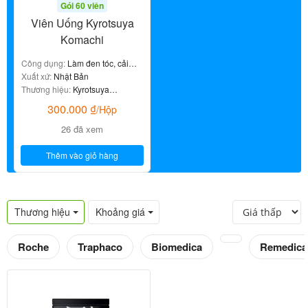
Gói 60 viên
Viên Uống Kyrotsuya
Komachi
Công dụng:
Làm đen tóc, cải
thiện tóc bạc sớm, dưỡng tóc
Xuất xứ:
Nhật Bản
dày khỏe
Thương hiệu:
Kyrotsuya
Komachi
300.000
₫
/Hộp
26 đã xem
Thêm vào giỏ hàng
Thương hiệu
Khoảng giá
Roche
Traphaco
Biomedica
Remedica