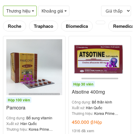
Thương hiệu
Khoảng giá
Roche
Traphaco
Biomedica
Remedica
Hộp 30 viên
Atsotine 400mg
Hộp 100 viên
Công dụng:
Bổ thần kinh
Pamcora
Xuất xứ:
Hàn Quốc
Thương hiệu:
Korea Prime
Công dụng:
Bổ sung vitamin
Pharma
450.000
₫
/Hộp
Xuất xứ:
Hàn Quốc
Thương hiệu:
Korea Prime
1316 đã xem