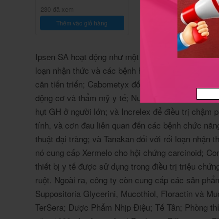
230 đã xem
Thêm vào giỏ hàng
Ipsen SA hoạt động như một công ty dược phẩm sin
loạn nhận thức và các bệnh hiếm gặp.
Nó cung cấp
căn tiến triển;
Cabometyx đối với ung thư biểu mô 
động cơ và thẩm mỹ y tế;
NutropinAq điều trị chậ
hụt GH ở người lớn;
và Increlex để điều trị chậm p
tính, và cơn đau liên quan đến các bệnh chức năn
thuật đại tràng;
và Tanakan đối với rối loạn nhận t
nó cung cấp Xermelo cho hội chứng carcinoid;
Com
thiết bị y tế được sử dụng trong điều trị triệu chứ
ruột.
Ngoài ra, công ty còn cung cấp các sản phẩm
Suppositoria Glycerini, Mucothiol, Floractin và M
TerSera;
Dược Phẩm Nhịp Điệu;
Tế Tân;
Phòng th