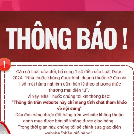
Liê
Remedica
Medisun
Medibest
Medinova
Ham