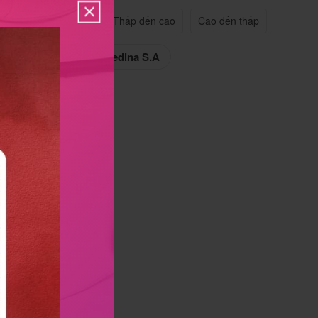
n quan
Tên A->Z
Thấp đến cao
Cao đến thấp
edi Pharma
Remedina S.A