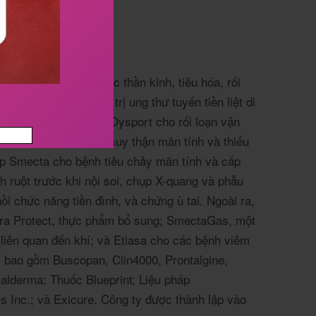
vực ung thư, khoa học thần kinh, tiêu hóa, rối
c;
Decapeptyl để điều trị ung thư tuyến tiền liệt di
n tụy di căn thứ hai;
Dysport cho rối loạn vận
), hội chứng Turner, suy thận mãn tính và thiếu
p Smecta cho bệnh tiêu chảy mãn tính và cấp
h ruột trước khi nội soi, chụp X-quang và phẫu
ồi chức năng tiền đình, và chứng ù tai.
Ngoài ra,
a Protect, thực phẩm bổ sung;
SmectaGas, một
 liên quan đến khí;
và Etiasa cho các bệnh viêm
, bao gồm Buscopan, Clin4000, Prontalgine,
alderma;
Thuốc Blueprint;
Liệu pháp
s Inc.;
và Exicure.
Công ty được thành lập vào