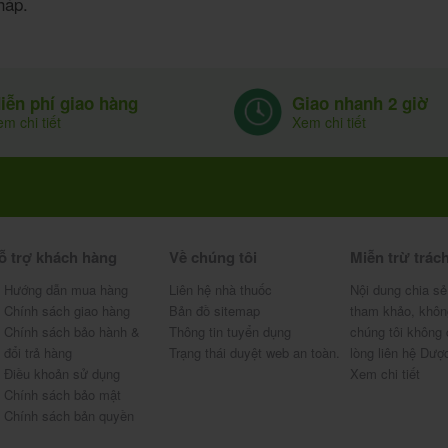
háp.
Giao nhanh 2 giờ
iễn phí giao hàng
Xem chi tiết
m chi tiết
ỗ trợ khách hàng
Về chúng tôi
Miễn trừ trác
Hướng dẫn mua hàng
Liên hệ nhà thuốc
Nội dung chia sẻ
Chính sách giao hàng
Bản đồ sitemap
tham khảo, khôn
Chính sách bảo hành &
Thông tin tuyển dụng
chúng tôi không 
đổi trả hàng
Trạng thái duyệt web an toàn.
lòng liên hệ Dượ
Điều khoản sử dụng
Xem chi tiết
Chính sách bảo mật
Chính sách bản quyền