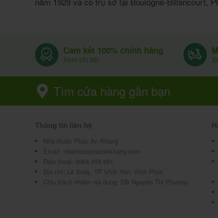
năm 1929 và có trụ sở tại Boulogne-Billancourt, P
Cam kết 100% chính hãng
M
Xem chi tiết
Xe
Tìm cửa hàng gần bạn
Thông tin liên hệ
H
Nhà thuốc Phúc An Khang
Email:
nhathuocphucankhang.com
Điện thoại:
0964.459.681
Địa chỉ:
Lê Xoay, TP Vĩnh Yên, Vĩnh Phúc
Chịu trách nhiệm nội dung: DS Nguyễn Thị Phượng