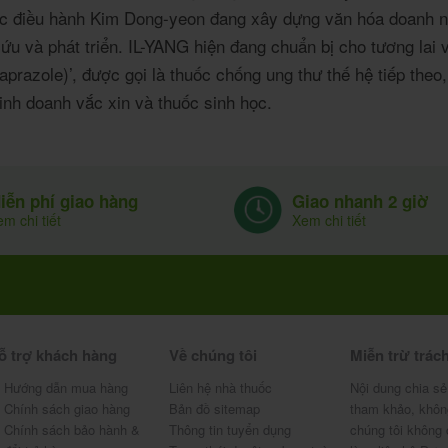
ốc điều hành Kim Dong-yeon đang xây dựng văn hóa doanh ng
u và phát triển. IL-YANG hiện đang chuẩn bị cho tương lai 
prazole)’, được gọi là thuốc chống ung thư thế hệ tiếp theo, 
inh doanh vắc xin và thuốc sinh học.
Giao nhanh 2 giờ
iễn phí giao hàng
Xem chi tiết
m chi tiết
ỗ trợ khách hàng
Về chúng tôi
Miễn trừ trác
Hướng dẫn mua hàng
Liên hệ nhà thuốc
Nội dung chia sẻ
Chính sách giao hàng
Bản đồ sitemap
tham khảo, khôn
Chính sách bảo hành &
Thông tin tuyển dụng
chúng tôi không 