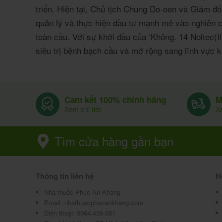
triển. Hiện tại, Chủ tịch Chung Do-oen và Giám đ
quản lý và thực hiện đầu tư mạnh mẽ vào nghiên cứ
toàn cầu. Với sự khởi đầu của ‘Không. 14 Noltec(Ila
siêu trị bệnh bạch cầu và mở rộng sang lĩnh vực k
Cam kết 100% chính hãng
M
Xem chi tiết
Xe
Tìm cửa hàng gần bạn
Thông tin liên hệ
H
Nhà thuốc Phúc An Khang
Email:
nhathuocphucankhang.com
Điện thoại:
0964.459.681