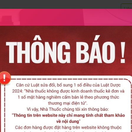
Liê
Remedica
Medisun
Medibest
Medinova
Ham