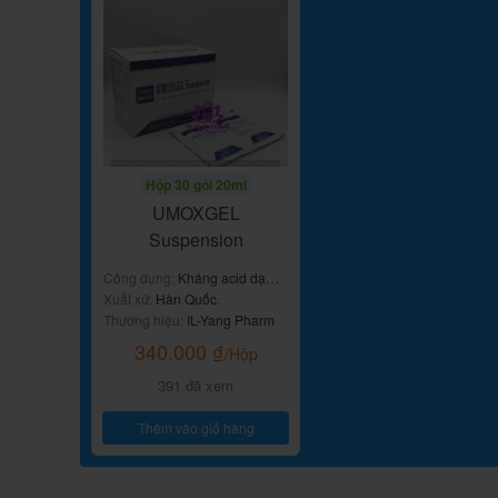
Hộp 30 gói 20ml
UMOXGEL
Suspension
Công dụng:
Kháng acid dạ
dày
Xuất xứ:
Hàn Quốc.
Thương hiệu:
IL-Yang Pharm
340.000
₫
/Hộp
391 đã xem
Thêm vào giỏ hàng