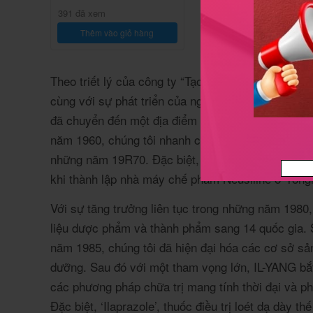
391 đã xem
Thêm vào giỏ hàng
Theo triết lý của công ty “Tạo ra giá trị với sự
cùng với sự phát triển của ngành dược phẩm Hàn
đã chuyển đến một địa điểm nhà máy mới ở Hawolg
năm 1960, chúng tôi nhanh chóng mở rộng dưới sự 
những năm 19R70. Đặc biệt, sự ra đời của Wonbi
khi thành lập nhà máy chế phẩm Neusiline ở Yong
Với sự tăng trưởng liên tục trong những năm 198
liệu dược phẩm và thành phẩm sang 14 quốc gia. 
năm 1985, chúng tôi đã hiện đại hóa các cơ sở sản
dưỡng. Sau đó với một tham vọng lớn, IL-YANG bắt
các phương pháp chữa trị mang tính thời đại và ph
Đặc biệt, ‘Ilaprazole’, thuốc điều trị loét dạ dày