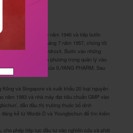
HARM được thành lập vào năm 1946 và tiếp bước
ORUMO』 vào ngày 1 tháng 7 năm 1957, chúng tôi
ể sản xuất gel nhôm hydroxit. Bước vào những
ìm kiếm sự thay đổi đa phương trong quản lý vào
hát triển nhanh chóng của IL-YANG PHARM. Sau
g Kông và Singapore và xuất khẩu 20 loại nguyên
vào năm 1983 và nhà máy đạt tiêu chuẩn GMP vào
bichun’, dẫn đầu thị trường thuốc bổ dinh
ận đáng kể từ Wonbi-D và Youngbichun để tìm kiếm
n, cho phép tiếp tục đầu tư vào nghiên cứu và phát