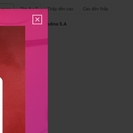
n quan
Tên A->Z
Thấp đến cao
Cao đến thấp
edi Pharma
Remedina S.A