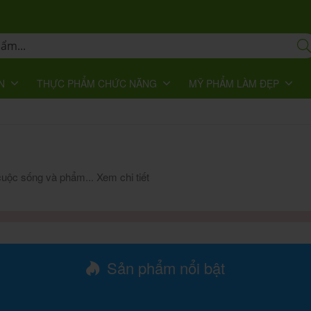
N
THỰC PHẨM CHỨC NĂNG
MỸ PHẨM LÀM ĐẸP
g cuộc sống và phẩm...
Xem chi tiết
Sản phẩm nổi bật