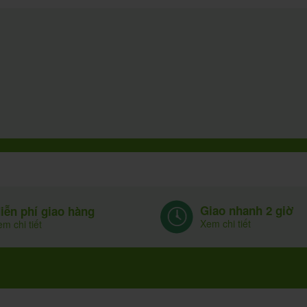
Giao nhanh 2 giờ
iễn phí giao hàng
Xem chi tiết
m chi tiết
ỗ trợ khách hàng
Về chúng tôi
Miễn trừ trác
Hướng dẫn mua hàng
Liên hệ nhà thuốc
Nội dung chia sẻ
Chính sách giao hàng
Bản đồ sitemap
tham khảo, khôn
Chính sách bảo hành &
Thông tin tuyển dụng
chúng tôi không 
đổi trả hàng
Trạng thái duyệt web an toàn.
lòng liên hệ Dượ
Điều khoản sử dụng
Xem chi tiết