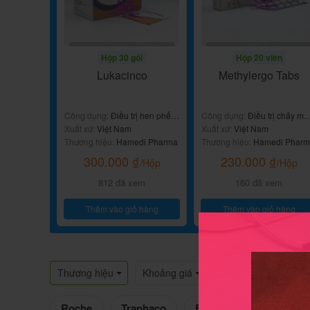
Hộp 30 gói
Hộp 20 viên
Lukacinco
Methylergo Tabs
Công dụng:
Điều trị hen phế
Công dụng:
Điều trị chảy má
quản mãn tính
Xuất xứ:
Việt Nam
sau sinh
Xuất xứ:
Việt Nam
Thương hiệu:
Hamedi Pharma
Thương hiệu:
Hamedi Phar
300.000
₫
230.000
₫
/Hộp
/Hộp
812 đã xem
160 đã xem
Thêm vào giỏ hàng
Thêm vào giỏ hàng
Thương hiệu
Khoảng giá
Roche
Traphaco
Biomedica