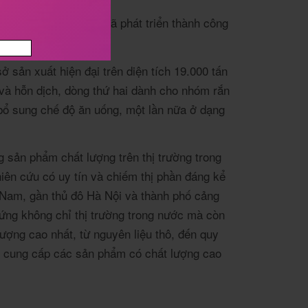
i đoạn này, công ty đã phát triển thành công
Nam.
sản xuất hiện đại trên diện tích 19.000 tấn
 và hỗn dịch, dòng thứ hai dành cho nhóm rắn
 bổ sung chế độ ăn uống, một lần nữa ở dạng
 sản phẩm chất lượng trên thị trường trong
ên cứu có uy tín và chiếm thị phần đáng kể
 Nam, gần thủ đô Hà Nội và thành phố cảng
ứng không chỉ thị trường trong nước mà còn
ượng cao nhất, từ nguyên liệu thô, đến quy
tôi cung cấp các sản phẩm có chất lượng cao