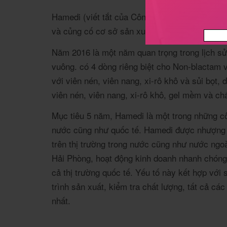
Hamedi (viết tắt của Công ty Cổ phần Thuốc Hà
và củng cố cơ sở sản xuất và tiếp thị dược phẩ
Năm 2016 là một năm quan trọng trong lịch sử
vuông. có 4 dòng riêng biệt cho Non-blactam v
với viên nén, viên nang, xi-rô khô và sủi bọ
viên nén, viên nang, xi-rô khô, gel mềm và chấ
Mục tiêu 5 năm, Hamedi là một trong những cô
nước cũng như quốc tế. Hamedi được nhượng q
trên thị trường trong nước cũng như nước ngo
Hải Phòng, hoạt động kinh doanh nhanh chóng 
cả thị trường quốc tế. Yếu tố này kết hợp với
trình sản xuất, kiểm tra chất lượng, tất cả c
nhất.