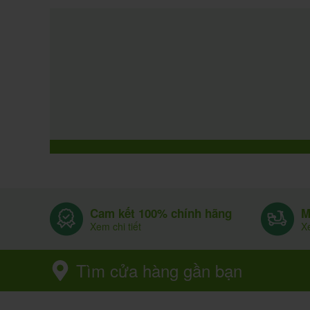
Cam kết 100% chính hãng
M
Xem chi tiết
Xe
Tìm cửa hàng gần bạn
Thông tin liên hệ
H
Nhà thuốc Phúc An Khang
Email:
nhathuocphucankhang.com
Điện thoại:
0964.459.681
Địa chỉ:
Lê Xoay, TP Vĩnh Yên, Vĩnh Phúc
Chịu trách nhiệm nội dung: DS Nguyễn Thị Phượng