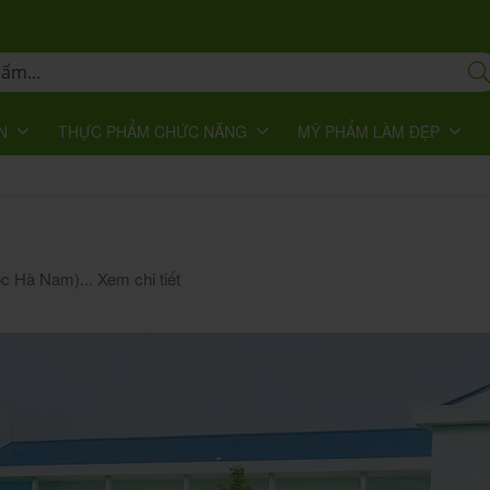
N
THỰC PHẨM CHỨC NĂNG
MỸ PHẨM LÀM ĐẸP
ốc Hà Nam)...
Xem chi tiết