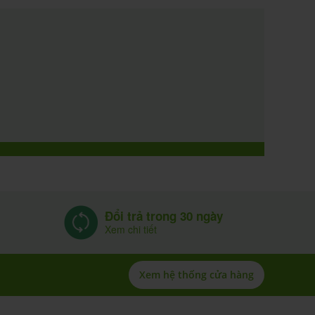
Đổi trả trong 30 ngày
Xem chi tiết
Xem hệ thống cửa hàng
h nhiệm
Dịch vụ vận chuyển
 chỉ mang tính chất
g được tự ý áp dụng,
chịu trách nhiệm. Vui
c sĩ để được tư vấn.