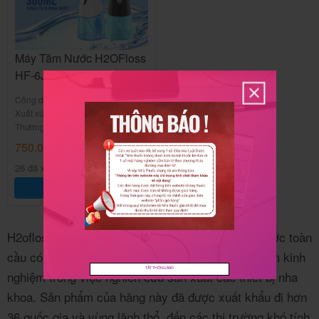
Máy Tăm Nước H2OFloss
HF-6J
Công dụng:
Chăm sóc răng nướu
Xuất xứ:
Nhật Bản
Thương hiệu:
H2OFloss
750.000
₫
/Hộp
26 đã xem
Thêm vào giỏ hàng
H2ofloss là thương hiệu nhà sản xuất máy tăm nước toàn
cầu có trụ sở chính ở Trung Quốc. Với hơn 10 năm kinh
TẮT THÔNG BÁO
nghiệm trong việc nghiên cứu sản xuất các thiết bị nha
khoa. Sản phẩm của hãng này đã được xuất khẩu đi hơn
36 quốc gia và vùng lãnh thổ, đến các thị trường khó tính