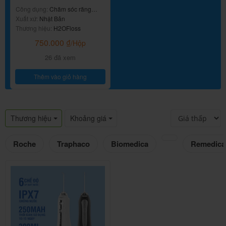
Công dụng:
Chăm sóc răng
nướu
Xuất xứ:
Nhật Bản
Thương hiệu:
H2OFloss
750.000
₫
/Hộp
26 đã xem
Thêm vào giỏ hàng
Thương hiệu
Khoảng giá
Roche
Traphaco
Biomedica
Remedica