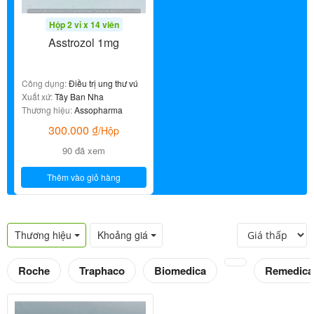
Hộp 2 vỉ x 14 viên
Asstrozol 1mg
Công dụng:
Điều trị ung thư vú
Xuất xứ:
Tây Ban Nha
Thương hiệu:
Assopharma
300.000
₫
/Hộp
90 đã xem
Thêm vào giỏ hàng
Thương hiệu
Khoảng giá
Roche
Traphaco
Biomedica
Remedica