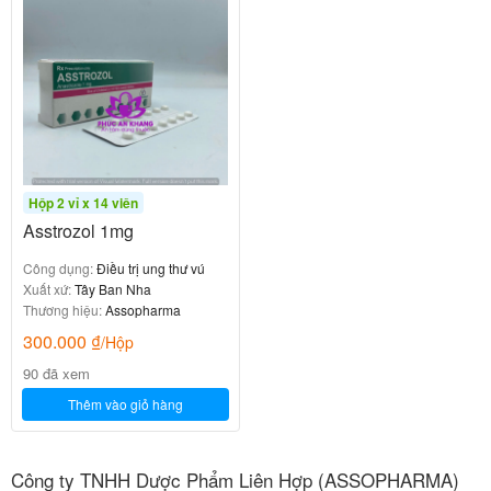
Hộp 2 vỉ x 14 viên
Asstrozol 1mg
Công dụng:
Điều trị ung thư vú
Xuất xứ:
Tây Ban Nha
Thương hiệu:
Assopharma
300.000
₫
/Hộp
90 đã xem
Thêm vào giỏ hàng
Công ty TNHH Dược Phẩm Liên Hợp (ASSOPHARMA)