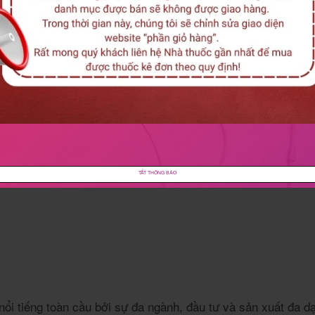
TẮT THÔNG BÁO
ổi tiếng toàn cầu bởi sự đa ngành, đầu tư và sản xuất đa d