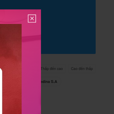
n quan
Tên A->Z
Thấp đến cao
Cao đến thấp
edi Pharma
Remedina S.A