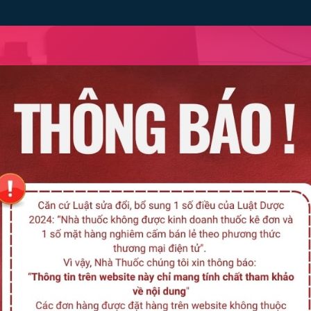
Liê
Remedica
Medisun
Medibest
Medinova
Ham