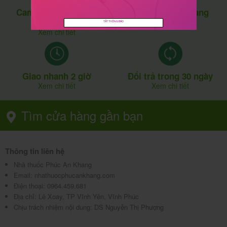
Cam kết 100% chính
Miễn phí giao hàng
hãng
Xem chi tiết
TẮT THÔNG BÁO
Xem chi tiết
Giao nhanh 2 giờ
Đổi trả trong 30 ngày
Xem chi tiết
Xem chi tiết
Tìm cửa hàng gần bạn
Thông tin liên hệ
Nhà thuốc Phúc An Khang
Email:
nhathuocphucankhang.com
Điện thoại:
0964.459.681
Địa chỉ:
Lê Xoay, TP Vĩnh Yên, Vĩnh Phúc
Chịu trách nhiệm nội dung: DS Nguyễn Thị Phượng