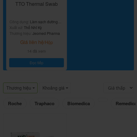
TTO Thermal Swab
Công dụng:
Làm sạch đường
viền mắt, lông mi, lông mày và
Xuất xứ:
Thổ Nhĩ Kỳ
mí mắt
Thương hiệu:
Jeomed Pharma
Giá liên hệ
/Hộp
14 đã xem
Đọc tiếp
Thương hiệu
Khoảng giá
Roche
Traphaco
Biomedica
Remedica