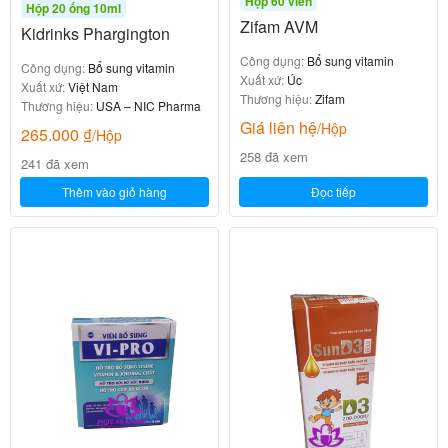
Hộp 60 viên
Hộp 20 ống 10ml
Zifam AVM
Kidrinks Phargington
Công dụng:
Bổ sung vitamin
Công dụng:
Bổ sung vitamin
Xuất xứ:
Úc
Xuất xứ:
Việt Nam
Thương hiệu:
Zifam
Thương hiệu:
USA – NIC Pharma
Giá liên hệ
/Hộp
265.000
₫
/Hộp
258 đã xem
241 đã xem
Thêm vào giỏ hàng
Đọc tiếp