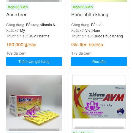
Hộp 30 viên
Hộp 30 viên
AcneTeen
Phúc nhãn khang
Công dụng:
Bổ sung vitamin &
Công dụng:
Bổ mắt
khoáng chất
Xuất xứ:
Mỹ
Xuất xứ:
Việt Nam
Thương hiệu:
USV Pharma
Thương hiệu:
Dược Phúc Khang
180.000
₫
Giá liên hệ
/Hộp
/Hộp
169 đã xem
173 đã xem
Thêm vào giỏ hàng
Đọc tiếp