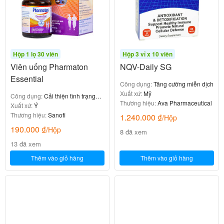
Hộp 1 lọ 30 viên
Hộp 3 vỉ x 10 viên
Viên uống Pharmaton
NQV-Daily SG
Essential
Công dụng:
Tăng cường miễn dịch
Xuất xứ:
Mỹ
Công dụng:
Cải thiện tình trạng
Thương hiệu:
Ava Pharmaceutical
mệt mỏi, căng thẳng
Xuất xứ:
Ý
Thương hiệu:
Sanofi
1.240.000
₫
/Hộp
190.000
₫
/Hộp
8 đã xem
13 đã xem
Thêm vào giỏ hàng
Thêm vào giỏ hàng