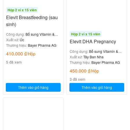
Hộp 2 vỉ x 15 viên
Elevit Breastfeeding (sau
sinh)
Hộp 2 vỉ x 15 viên
Công dụng:
Bổ sung Vitamin &
khoáng chất
Xuất xứ:
Úc
Elevit DHA Pregnancy
Thương hiệu:
Bayer Pharma AG
Công dụng:
Bổ sung Vitamin &
410.000
₫
/Hộp
khoáng chất
Xuất xứ:
Tây Ban Nha
5 đã xem
Thương hiệu:
Bayer Pharma AG
450.000
₫
/Hộp
3 đã xem
Thêm vào giỏ hàng
Thêm vào giỏ hàng