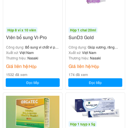
Hộp 8 vỉ x 10 viên
Hộp 1 chai 20ml
Viên bổ sung Vi-Pro
SunD3 Gold
Công dụng:
Bổ sung vi chất vi pro
Công dụng:
Giúp xương, răng
cho bé ăn ngon ngủ tốt
Xuất xứ:
Việt Nam
chắc khỏe
Xuất xứ:
Việt Nam
Thương hiệu:
Nasaki
Thương hiệu:
Nasaki
Giá liên hệ
Giá liên hệ
/Hộp
/Hộp
1532 đã xem
174 đã xem
Đọc tiếp
Đọc tiếp
Hộp 1 tuyp x 5g