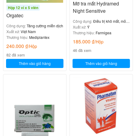
Mỡ tra mắt Hydramed
Hộp 12 vỉ x 5 viên
Night Sensitive
Orgatec
Công dụng:
Điều trị khô mắt, mỏi
Công dụng:
Tăng cường miễn dịch
mắt
Xuất xứ:
Ý
Xuất xứ:
Việt Nam
Thương hiệu:
Farmigea
Thương hiệu:
Mediplantex
185.000
₫
/Hộp
240.000
₫
/Hộp
46 đã xem
82 đã xem
Thêm vào giỏ hàng
Thêm vào giỏ hàng