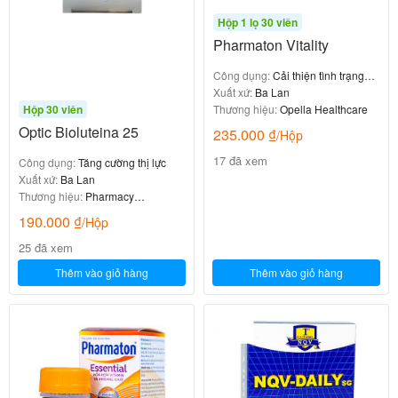
Hộp 1 lọ 30 viên
Pharmaton Vitality
Công dụng:
Cải thiện tình trạng
mệt mỏi, căng thẳng
Xuất xứ:
Ba Lan
Thương hiệu:
Opella Healthcare
Hộp 30 viên
Optic Bioluteina 25
235.000
₫
/Hộp
17 đã xem
Công dụng:
Tăng cường thị lực
Xuất xứ:
Ba Lan
Thương hiệu:
Pharmacy
Laboratories
190.000
₫
/Hộp
25 đã xem
Thêm vào giỏ hàng
Thêm vào giỏ hàng