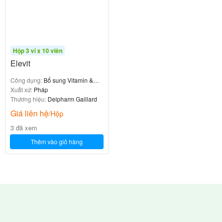
Hộp 3 vỉ x 10 viên
Elevit
Công dụng:
Bổ sung Vitamin &
khoáng chất
Xuất xứ:
Pháp
Thương hiệu:
Delpharm Gaillard
Giá liên hệ
/Hộp
3 đã xem
Thêm vào giỏ hàng