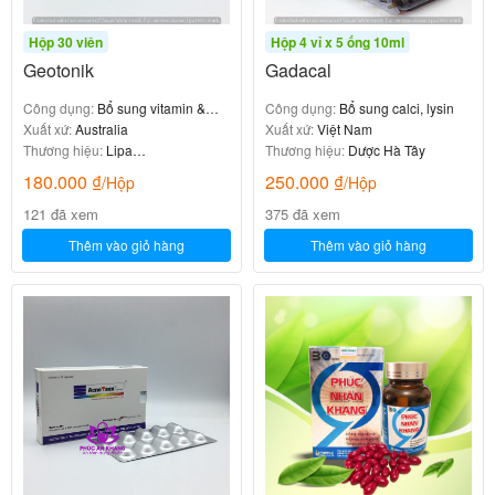
Hộp 30 viên
Hộp 4 vỉ x 5 ống 10ml
Geotonik
Gadacal
Công dụng:
Bổ sung vitamin &
Công dụng:
Bổ sung calci, lysin
khoáng chất
Xuất xứ:
Australia
Xuất xứ:
Việt Nam
Thương hiệu:
Lipa
Thương hiệu:
Dược Hà Tây
Pharmaceuticals
180.000
₫
250.000
₫
/Hộp
/Hộp
121 đã xem
375 đã xem
Thêm vào giỏ hàng
Thêm vào giỏ hàng