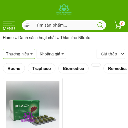
0
MENU
Home
»
Danh sách hoạt chất
»
Thiamine Nitrate
Thương hiệu
Khoảng giá
Roche
Traphaco
Biomedica
Remedica