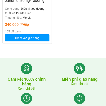
Janumet 50mg/1000mg
Công dụng:
Điều trị tiểu đường
tuyp 2
Xuất xứ:
Puerto Rico
Thương hiệu:
Merck
340.000
₫
/Hộp
155 đã xem
Thêm vào giỏ hàng
Cam kết 100% chính
Miễn phí giao hàng
hãng
Xem chi tiết
Xem chi tiết