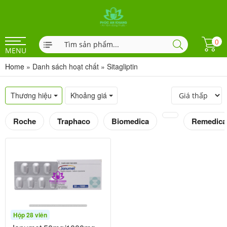
0
MENU
Home
»
Danh sách hoạt chất
»
Sitagliptin
Thương hiệu
Khoảng giá
Roche
Traphaco
Biomedica
Remedica
Hộp 28 viên