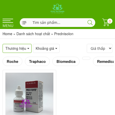
0
MENU
Home
»
Danh sách hoạt chất
»
Prednisolon
Thương hiệu
Khoảng giá
Roche
Traphaco
Biomedica
Remedica