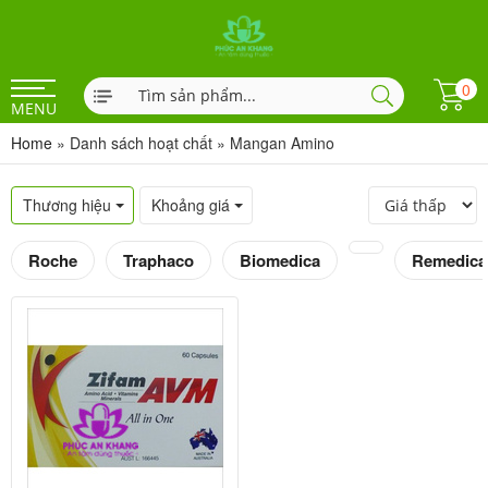
0
MENU
Home
»
Danh sách hoạt chất
»
Mangan Amino
Thương hiệu
Khoảng giá
Roche
Traphaco
Biomedica
Remedica