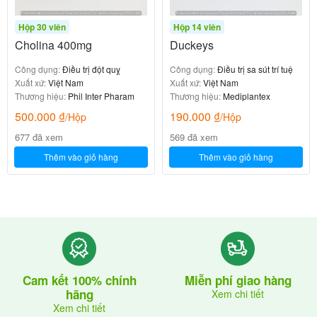
Hộp 30 viên
Hộp 14 viên
Cholina 400mg
Duckeys
Công dụng:
Điều trị đột quỵ
Công dụng:
Điều trị sa sút trí tuệ
Xuất xứ:
Việt Nam
Xuất xứ:
Việt Nam
Thương hiệu:
Phil Inter Pharam
Thương hiệu:
Mediplantex
500.000
₫
190.000
₫
/Hộp
/Hộp
677 đã xem
569 đã xem
Thêm vào giỏ hàng
Thêm vào giỏ hàng
Cam kết 100% chính
Miễn phí giao hàng
hãng
Xem chi tiết
Xem chi tiết