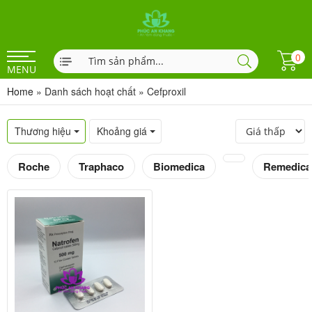
0
MENU
Home
»
Danh sách hoạt chất
»
Cefproxil
Thương hiệu
Khoảng giá
Roche
Traphaco
Biomedica
Remedica