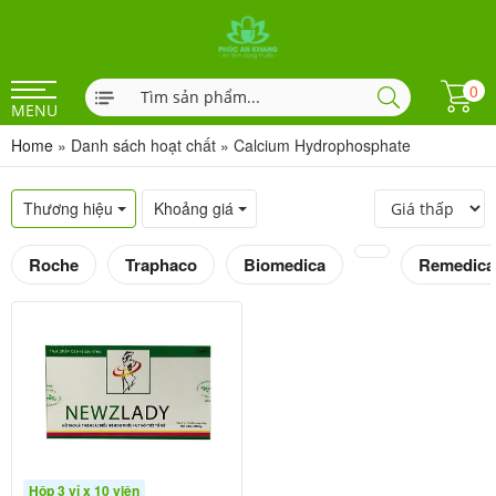
0
MENU
Home
»
Danh sách hoạt chất
»
Calcium Hydrophosphate
Thương hiệu
Khoảng giá
Roche
Traphaco
Biomedica
Remedica
Hộp 3 vỉ x 10 viên