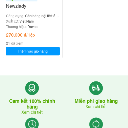
Newzlady
Công dụng:
Cân bằng nội tiết tố,
làm đẹp da
Xuất xứ:
Việt Nam
Thương hiệu:
Davac
270.000
₫
/Hộp
21 đã xem
Thêm vào giỏ hàng
Cam kết 100% chính
Miễn phí giao hàng
hãng
Xem chi tiết
Xem chi tiết