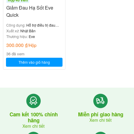
Giảm Đau Hạ Sốt Eve
Quick
Công dụng:
Hỗ trợ điều trị đau
đầu
Xuất xứ:
Nhật Bản
Thương hiệu:
Eve
300.000
₫
/Hộp
36 đã xem
Thêm vào giỏ hàng
Cam kết 100% chính
Miễn phí giao hàng
hãng
Xem chi tiết
Xem chi tiết