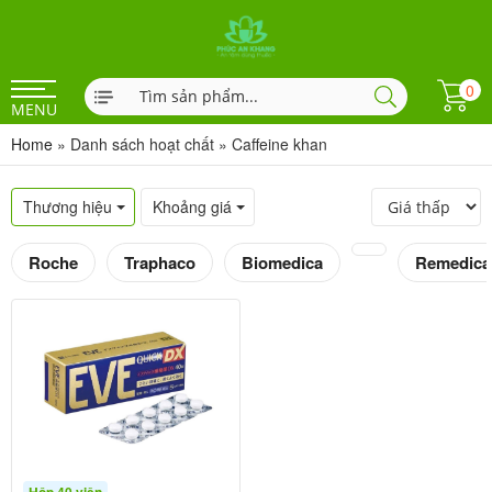
0
MENU
Home
»
Danh sách hoạt chất
»
Caffeine khan
Thương hiệu
Khoảng giá
Roche
Traphaco
Biomedica
Remedica
Hộp 40 viên