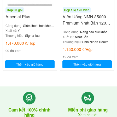
Hộp 30 gói
Hộp 1 lọ 120 viên
Amedial Plus
Viên Uống NMN 35000
Premium Nhật Bản 120
Công dụng:
Giảm thoái hóa khớp,
Viên
viêm khớp
Xuất xứ:
Ý
Công dụng:
Nâng cao sức khỏe,
Thương hiệu:
Sigma-tau
kéo dài tuổi thọ, và trẻ hóa làn da
Xuất xứ:
Nhật Bản
Thương hiệu:
Shin Nihon Health
1.470.000
₫
/Hộp
1.150.000
₫
/Hộp
99 đã xem
19 đã xem
Thêm vào giỏ hàng
Thêm vào giỏ hàng
Cam kết 100% chính
Miễn phí giao hàng
hãng
Xem chi tiết