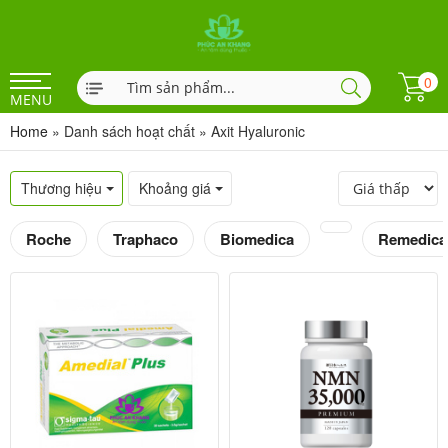
0
MENU
Home
»
Danh sách hoạt chất
»
Axit Hyaluronic
Thương hiệu
Khoảng giá
Roche
Traphaco
Biomedica
Remedica