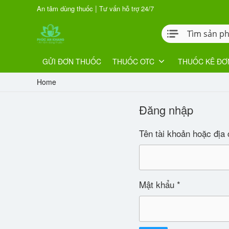
|
An tâm dùng thuốc
Tư vấn hỗ trợ 24/7
GỬI ĐƠN THUỐC
THUỐC OTC
THUỐC KÊ ĐƠ
Home
Đăng nhập
Tên tài khoản hoặc địa
Mật khẩu
*