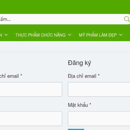
N
THỰC PHẨM CHỨC NĂNG
MỸ PHẨM LÀM ĐẸP
Đăng ký
 chỉ email
*
Địa chỉ email
*
Mật khẩu
*